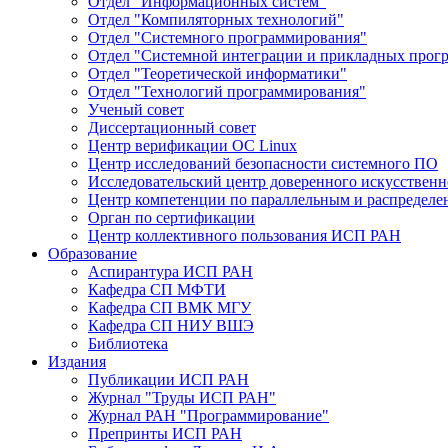
Отдел "Информационных систем"
Отдел "Компиляторных технологий"
Отдел "Системного программирования"
Отдел "Системной интеграции и прикладных прог
Отдел "Теоретической информатики"
Отдел "Технологий программирования"
Ученый совет
Диссертационный совет
Центр верификации ОС Linux
Центр исследований безопасности системного ПО
Исследовательский центр доверенного искусственн
Центр компетенции по параллельным и распредел
Орган по сертификации
Центр коллективного пользования ИСП РАН
Образование
Аспирантура ИСП РАН
Кафедра СП МФТИ
Кафедра СП ВМК МГУ
Кафедра СП НИУ ВШЭ
Библиотека
Издания
Публикации ИСП РАН
Журнал "Труды ИСП РАН"
Журнал РАН "Программирование"
Препринты ИСП РАН