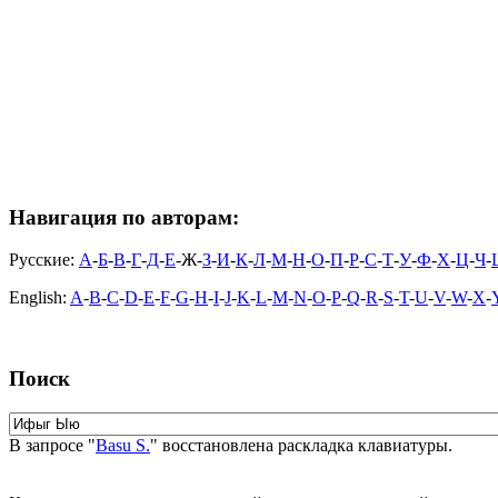
Навигация по авторам:
Русские:
А
-
Б
-
В
-
Г
-
Д
-
Е
-Ж-
З
-
И
-
К
-
Л
-
М
-
Н
-
О
-
П
-
Р
-
С
-
Т
-
У
-
Ф
-
Х
-
Ц
-
Ч
-
English:
A
-
B
-
C
-
D
-
E
-
F
-
G
-
H
-
I
-
J
-
K
-
L
-
M
-
N
-
O
-
P
-
Q
-
R
-
S
-
T
-
U
-
V
-
W
-
X
-
Поиск
В запросе "
Basu S.
" восстановлена раскладка клавиатуры.