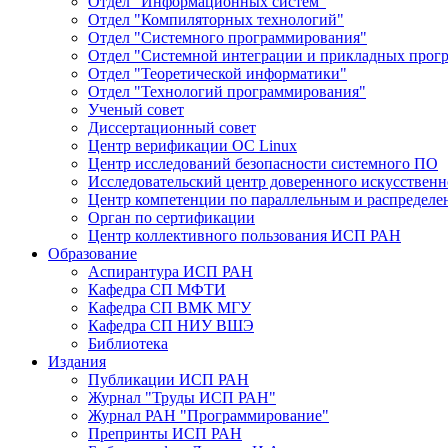
Отдел "Информационных систем"
Отдел "Компиляторных технологий"
Отдел "Системного программирования"
Отдел "Системной интеграции и прикладных прог
Отдел "Теоретической информатики"
Отдел "Технологий программирования"
Ученый совет
Диссертационный совет
Центр верификации ОС Linux
Центр исследований безопасности системного ПО
Исследовательский центр доверенного искусственн
Центр компетенции по параллельным и распредел
Орган по сертификации
Центр коллективного пользования ИСП РАН
Образование
Аспирантура ИСП РАН
Кафедра СП МФТИ
Кафедра СП ВМК МГУ
Кафедра СП НИУ ВШЭ
Библиотека
Издания
Публикации ИСП РАН
Журнал "Труды ИСП РАН"
Журнал РАН "Программирование"
Препринты ИСП РАН