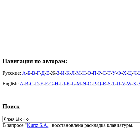
Навигация по авторам:
Русские:
А
-
Б
-
В
-
Г
-
Д
-
Е
-Ж-
З
-
И
-
К
-
Л
-
М
-
Н
-
О
-
П
-
Р
-
С
-
Т
-
У
-
Ф
-
Х
-
Ц
-
Ч
-
English:
A
-
B
-
C
-
D
-
E
-
F
-
G
-
H
-
I
-
J
-
K
-
L
-
M
-
N
-
O
-
P
-
Q
-
R
-
S
-
T
-
U
-
V
-
W
-
X
-
Поиск
В запросе "
Kurtz S.A.
" восстановлена раскладка клавиатуры.