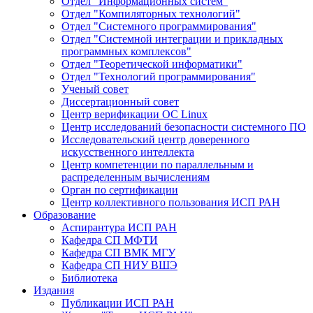
Отдел "Информационных систем"
Отдел "Компиляторных технологий"
Отдел "Системного программирования"
Отдел "Системной интеграции и прикладных
программных комплексов"
Отдел "Теоретической информатики"
Отдел "Технологий программирования"
Ученый совет
Диссертационный совет
Центр верификации ОС Linux
Центр исследований безопасности системного ПО
Исследовательский центр доверенного
искусственного интеллекта
Центр компетенции по параллельным и
распределенным вычислениям
Орган по сертификации
Центр коллективного пользования ИСП РАН
Образование
Аспирантура ИСП РАН
Кафедра СП МФТИ
Кафедра СП ВМК МГУ
Кафедра СП НИУ ВШЭ
Библиотека
Издания
Публикации ИСП РАН