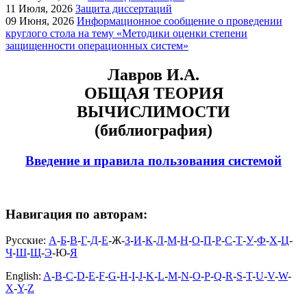
11
Июля, 2026
Защита диссертаций
09
Июня, 2026
Информационное сообщение о проведении
круглого стола на тему «Методики оценки степени
защищенности операционных систем»
Лавров И.А.
ОБЩАЯ ТЕОРИЯ
ВЫЧИСЛИМОСТИ
(библиография)
Введение и правила пользования системой
Навигация по авторам:
Русские:
А
-
Б
-
В
-
Г
-
Д
-
Е
-Ж-
З
-
И
-
К
-
Л
-
М
-
Н
-
О
-
П
-
Р
-
С
-
Т
-
У
-
Ф
-
Х
-
Ц
-
Ч
-
Ш
-
Щ
-
Э
-Ю-
Я
English:
A
-
B
-
C
-
D
-
E
-
F
-
G
-
H
-
I
-
J
-
K
-
L
-
M
-
N
-
O
-
P
-
Q
-
R
-
S
-
T
-
U
-
V
-
W
-
X
-
Y
-
Z