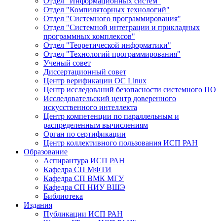
Отдел "Информационных систем"
Отдел "Компиляторных технологий"
Отдел "Системного программирования"
Отдел "Системной интеграции и прикладных
программных комплексов"
Отдел "Теоретической информатики"
Отдел "Технологий программирования"
Ученый совет
Диссертационный совет
Центр верификации ОС Linux
Центр исследований безопасности системного ПО
Исследовательский центр доверенного
искусственного интеллекта
Центр компетенции по параллельным и
распределенным вычислениям
Орган по сертификации
Центр коллективного пользования ИСП РАН
Образование
Аспирантура ИСП РАН
Кафедра СП МФТИ
Кафедра СП ВМК МГУ
Кафедра СП НИУ ВШЭ
Библиотека
Издания
Публикации ИСП РАН