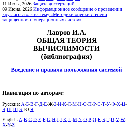
11
Июля, 2026
Защита диссертаций
09
Июня, 2026
Информационное сообщение о проведении
круглого стола на тему «Методики оценки степени
защищенности операционных систем»
Лавров И.А.
ОБЩАЯ ТЕОРИЯ
ВЫЧИСЛИМОСТИ
(библиография)
Введение и правила пользования системой
Навигация по авторам:
Русские:
А
-
Б
-
В
-
Г
-
Д
-
Е
-Ж-
З
-
И
-
К
-
Л
-
М
-
Н
-
О
-
П
-
Р
-
С
-
Т
-
У
-
Ф
-
Х
-
Ц
-
Ч
-
Ш
-
Щ
-
Э
-Ю-
Я
English:
A
-
B
-
C
-
D
-
E
-
F
-
G
-
H
-
I
-
J
-
K
-
L
-
M
-
N
-
O
-
P
-
Q
-
R
-
S
-
T
-
U
-
V
-
W
-
X
-
Y
-
Z