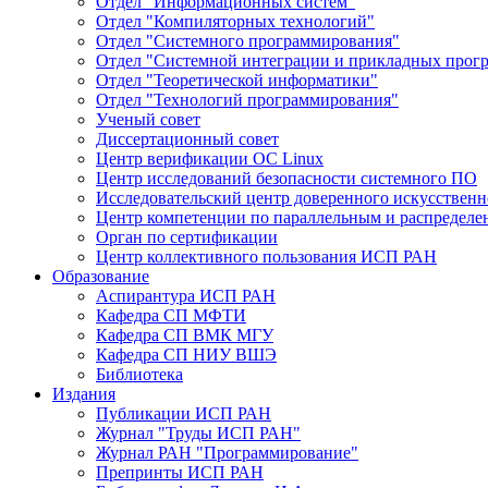
Отдел "Информационных систем"
Отдел "Компиляторных технологий"
Отдел "Системного программирования"
Отдел "Системной интеграции и прикладных прог
Отдел "Теоретической информатики"
Отдел "Технологий программирования"
Ученый совет
Диссертационный совет
Центр верификации ОС Linux
Центр исследований безопасности системного ПО
Исследовательский центр доверенного искусственн
Центр компетенции по параллельным и распредел
Орган по сертификации
Центр коллективного пользования ИСП РАН
Образование
Аспирантура ИСП РАН
Кафедра СП МФТИ
Кафедра СП ВМК МГУ
Кафедра СП НИУ ВШЭ
Библиотека
Издания
Публикации ИСП РАН
Журнал "Труды ИСП РАН"
Журнал РАН "Программирование"
Препринты ИСП РАН