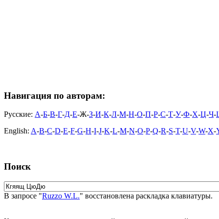
Навигация по авторам:
Русские:
А
-
Б
-
В
-
Г
-
Д
-
Е
-Ж-
З
-
И
-
К
-
Л
-
М
-
Н
-
О
-
П
-
Р
-
С
-
Т
-
У
-
Ф
-
Х
-
Ц
-
Ч
-
English:
A
-
B
-
C
-
D
-
E
-
F
-
G
-
H
-
I
-
J
-
K
-
L
-
M
-
N
-
O
-
P
-
Q
-
R
-
S
-
T
-
U
-
V
-
W
-
X
-
Поиск
В запросе "
Ruzzo W.L.
" восстановлена раскладка клавиатуры.