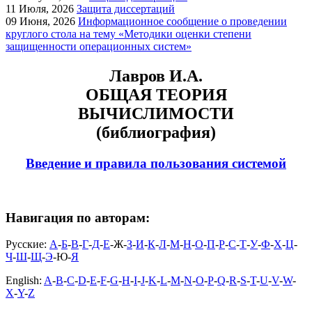
11
Июля, 2026
Защита диссертаций
09
Июня, 2026
Информационное сообщение о проведении
круглого стола на тему «Методики оценки степени
защищенности операционных систем»
Лавров И.А.
ОБЩАЯ ТЕОРИЯ
ВЫЧИСЛИМОСТИ
(библиография)
Введение и правила пользования системой
Навигация по авторам:
Русские:
А
-
Б
-
В
-
Г
-
Д
-
Е
-Ж-
З
-
И
-
К
-
Л
-
М
-
Н
-
О
-
П
-
Р
-
С
-
Т
-
У
-
Ф
-
Х
-
Ц
-
Ч
-
Ш
-
Щ
-
Э
-Ю-
Я
English:
A
-
B
-
C
-
D
-
E
-
F
-
G
-
H
-
I
-
J
-
K
-
L
-
M
-
N
-
O
-
P
-
Q
-
R
-
S
-
T
-
U
-
V
-
W
-
X
-
Y
-
Z