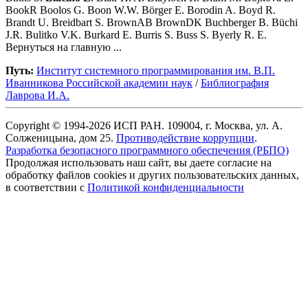
BookR Boolos G. Boon W.W. Börger E. Borodin A. Boyd R.
Brandt U. Breidbart S. BrownAB BrownDK Buchberger B. Büchi
J.R. Bulitko V.K. Burkard E. Burris S. Buss S. Byerly R. E.
Вернуться на главную ...
Путь:
Институт системного программирования им. В.П.
Иванникова Роcсийской академии наук
/
Библиография
Лаврова И.А.
Copyright © 1994-2026 ИСП РАН. 109004, г. Москва, ул. А.
Солженицына, дом 25.
Противодействие коррупции
.
Разработка безопасного программного обеспечения (РБПО)
Продолжая использовать наш сайт, вы даете согласие на
обработку файлов cookies и других пользовательских данных,
в соответствии с
Политикой конфиденциальности