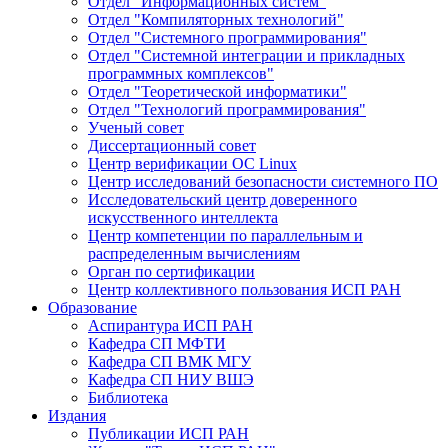
Отдел "Информационных систем"
Отдел "Компиляторных технологий"
Отдел "Системного программирования"
Отдел "Системной интеграции и прикладных
программных комплексов"
Отдел "Теоретической информатики"
Отдел "Технологий программирования"
Ученый совет
Диссертационный совет
Центр верификации ОС Linux
Центр исследований безопасности системного ПО
Исследовательский центр доверенного
искусственного интеллекта
Центр компетенции по параллельным и
распределенным вычислениям
Орган по сертификации
Центр коллективного пользования ИСП РАН
Образование
Аспирантура ИСП РАН
Кафедра СП МФТИ
Кафедра СП ВМК МГУ
Кафедра СП НИУ ВШЭ
Библиотека
Издания
Публикации ИСП РАН