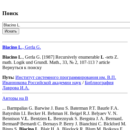
Поиск
Blacino
L
., Gerla G.
Blacino
L
., Gerla G. [1987] Recursively enumerable
L
-sets Z.
math. Logik und Grundl. Math., 33, № 2, 107-113 ? article
Вернуться к поиску
Путь:
Институт системного программирования им. В.П.
Иванникова Роcсийской академии наук
/
Библиография
Лаврова И.А.
Авторы на B
... Barmpalias G. Barwise J. Basu S. Baterman P.T. Baurle F.A.
Batyrshin I.I. Becker H. Behman H. Beigel R.J. Belyaev V. N.
Bennison V.
L
. Bentzien
L
. Bereznyuk S. Bergstra J. A. BermanL
BermanP Bernardi C. Bernays P. Berry J. Bianchini C. Bickford M.
Binns S.
Blacino
L
. Blair H. A. Blaylock R. Blum M. Bojkova E.