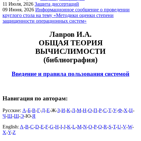
11
Июля, 2026
Защита диссертаций
09
Июня, 2026
Информационное сообщение о проведении
круглого стола на тему «Методики оценки степени
защищенности операционных систем»
Лавров И.А.
ОБЩАЯ ТЕОРИЯ
ВЫЧИСЛИМОСТИ
(библиография)
Введение и правила пользования системой
Навигация по авторам:
Русские:
А
-
Б
-
В
-
Г
-
Д
-
Е
-Ж-
З
-
И
-
К
-
Л
-
М
-
Н
-
О
-
П
-
Р
-
С
-
Т
-
У
-
Ф
-
Х
-
Ц
-
Ч
-
Ш
-
Щ
-
Э
-Ю-
Я
English:
A
-
B
-
C
-
D
-
E
-
F
-
G
-
H
-
I
-
J
-
K
-
L
-
M
-
N
-
O
-
P
-
Q
-
R
-
S
-
T
-
U
-
V
-
W
-
X
-
Y
-
Z