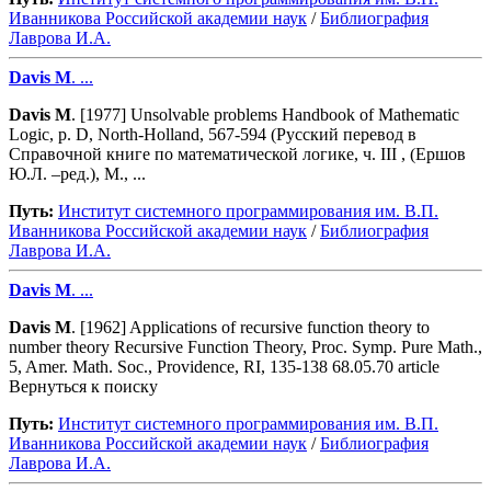
Иванникова Роcсийской академии наук
/
Библиография
Лаврова И.А.
Davis
M
. ...
Davis
M
. [1977] Unsolvable problems Handbook of Mathematic
Logic, p. D, North-Holland, 567-594 (Русский перевод в
Справочной книге по математической логике, ч. III , (Ершов
Ю.Л. –ред.), М., ...
Путь:
Институт системного программирования им. В.П.
Иванникова Роcсийской академии наук
/
Библиография
Лаврова И.А.
Davis
M
. ...
Davis
M
. [1962] Applications of recursive function theory to
number theory Recursive Function Theory, Proc. Symp. Pure Math.,
5, Amer. Math. Soc., Providence, RI, 135-138 68.05.70 article
Вернуться к поиску
Путь:
Институт системного программирования им. В.П.
Иванникова Роcсийской академии наук
/
Библиография
Лаврова И.А.