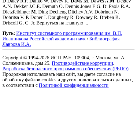
D Daley R.P. Dańko W. Davey K.
Davis
M
. Dawes A.
M
. Degtev
A.N. Dekker J.C.E. Demuth O. Dennis-Jones E.G. Di Paola R.A.
Dietzfelbinger
M
. Ding Decheng Ditchev A.V. Dobrinen N.
Dobritsa V. P. Doner J. Dougherty R. Downey R. Dreben B.
Driscoll G. C. Jr. Вернуться на главную ...
Путь:
Институт системного программирования им. В.П.
Иванникова Роcсийской академии наук
/
Библиография
Лаврова И.А.
Copyright © 1994-2026 ИСП РАН. 109004, г. Москва, ул. А.
Солженицына, дом 25.
Противодействие коррупции
.
Разработка безопасного программного обеспечения (РБПО)
Продолжая использовать наш сайт, вы даете согласие на
обработку файлов cookies и других пользовательских данных,
в соответствии с
Политикой конфиденциальности