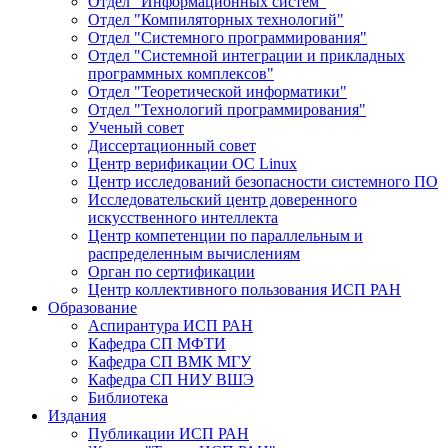
Отдел "Информационных систем"
Отдел "Компиляторных технологий"
Отдел "Системного программирования"
Отдел "Системной интеграции и прикладных
программных комплексов"
Отдел "Теоретической информатики"
Отдел "Технологий программирования"
Ученый совет
Диссертационный совет
Центр верификации ОС Linux
Центр исследований безопасности системного ПО
Исследовательский центр доверенного
искусственного интеллекта
Центр компетенции по параллельным и
распределенным вычислениям
Орган по сертификации
Центр коллективного пользования ИСП РАН
Образование
Аспирантура ИСП РАН
Кафедра СП МФТИ
Кафедра СП ВМК МГУ
Кафедра СП НИУ ВШЭ
Библиотека
Издания
Публикации ИСП РАН