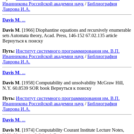
Иванникова Роcсийской академии наук
/
Библиография
Лаврова И.А.
Davis
M
. ...
Davis
M
. [1966] Diophantine equations and recursively enumerable
sets Automata theory, Acad. Press, 146-152 67.02.135 article
Вернуться к поиску
Путь:
Институт системного программирования им. В.П.
Иванникова Роcсийской академии наук
/
Библиография
Лаврова И.А.
Davis
M
. ...
Davis
M
. [1958] Computability and unsolvability McGraw Hill,
N.Y. 60.8539 SOR book Вернуться к поиску
Путь:
Институт системного программирования им. В.П.
Иванникова Роcсийской академии наук
/
Библиография
Лаврова И.А.
Davis
M
. ...
Davis
M
. [1974] Computability Courant Institute Lecture Notes,