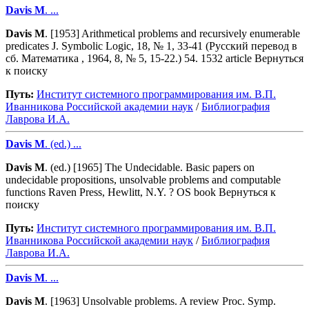
Davis
M
. ...
Davis
M
. [1953] Arithmetical problems and recursively enumerable
predicates J. Symbolic Logic, 18, № 1, 33-41 (Русский перевод в
сб. Математика , 1964, 8, № 5, 15-22.) 54. 1532 article Вернуться
к поиску
Путь:
Институт системного программирования им. В.П.
Иванникова Роcсийской академии наук
/
Библиография
Лаврова И.А.
Davis
M
. (ed.) ...
Davis
M
. (ed.) [1965] The Undecidable. Basic papers on
undecidable propositions, unsolvable problems and computable
functions Raven Press, Hewlitt, N.Y. ? OS book Вернуться к
поиску
Путь:
Институт системного программирования им. В.П.
Иванникова Роcсийской академии наук
/
Библиография
Лаврова И.А.
Davis
M
. ...
Davis
M
. [1963] Unsolvable problems. A review Proc. Symp.