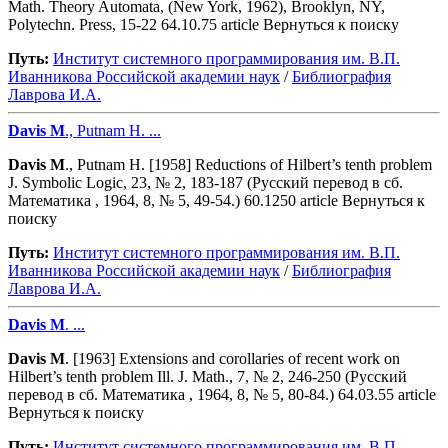
Math. Theory Automata, (New York, 1962), Brooklyn, NY,
Polytechn. Press, 15-22 64.10.75 article Вернуться к поиску
Путь:
Институт системного программирования им. В.П.
Иванникова Роcсийской академии наук
/
Библиография
Лаврова И.А.
Davis
M
., Putnam H. ...
Davis
M
., Putnam H. [1958] Reductions of Hilbert’s tenth problem
J. Symbolic Logic, 23, № 2, 183-187 (Русский перевод в сб.
Математика , 1964, 8, № 5, 49-54.) 60.1250 article Вернуться к
поиску
Путь:
Институт системного программирования им. В.П.
Иванникова Роcсийской академии наук
/
Библиография
Лаврова И.А.
Davis
M
. ...
Davis
M
. [1963] Extensions and corollaries of recent work on
Hilbert’s tenth problem Ill. J. Math., 7, № 2, 246-250 (Русский
перевод в сб. Математика , 1964, 8, № 5, 80-84.) 64.03.55 article
Вернуться к поиску
Путь:
Институт системного программирования им. В.П.