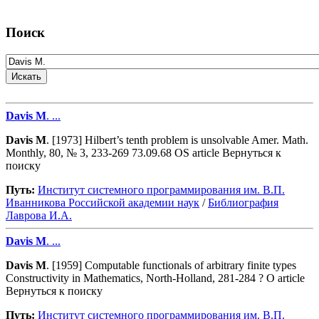
Поиск
Davis
M
. ...
Davis
M
. [1973] Hilbert’s tenth problem is unsolvable Amer. Math.
Monthly, 80, № 3, 233-269 73.09.68 OS article Вернуться к
поиску
Путь:
Институт системного программирования им. В.П.
Иванникова Роcсийской академии наук
/
Библиография
Лаврова И.А.
Davis
M
. ...
Davis
M
. [1959] Computable functionals of arbitrary finite types
Constructivity in Mathematics, North-Holland, 281-284 ? O article
Вернуться к поиску
Путь:
Институт системного программирования им. В.П.