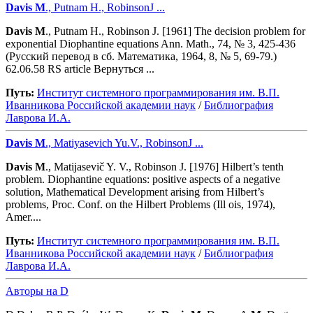
Davis
M
., Putnam H., RobinsonJ ...
Davis
M
., Putnam H., Robinson J. [1961] The decision problem for
exponential Diophantine equations Ann. Math., 74, № 3, 425-436
(Русский перевод в сб. Математика, 1964, 8, № 5, 69-79.)
62.06.58 RS article Вернуться ...
Путь:
Институт системного программирования им. В.П.
Иванникова Роcсийской академии наук
/
Библиография
Лаврова И.А.
Davis
M
., Matiyasevich Yu.V., RobinsonJ ...
Davis
M
., Matijasevič Y. V., Robinson J. [1976] Hilbert’s tenth
problem. Diophantine equations: positive aspects of a negative
solution, Mathematical Development arising from Hilbert’s
problems, Proc. Conf. on the Hilbert Problems (Ill ois, 1974),
Amer....
Путь:
Институт системного программирования им. В.П.
Иванникова Роcсийской академии наук
/
Библиография
Лаврова И.А.
Авторы на D