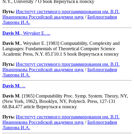
N.Y., University ? O book Вернуться к поиску
Путь:
Институт системного программирования им. В.П.
Иванникова Роcсийской академии наук
/
Библиография
Лаврова И.А.
Davis
M
., Weyuker E. ...
Davis
M
., Weyuker E. [1983] Computability, Complexity and
Languages: Fundamentals of Theoretical Computer Science
Academic Press, N.Y. 85.Г10.1 S book Вернуться к поиску
Путь:
Институт системного программирования им. В.П.
Иванникова Роcсийской академии наук
/
Библиография
Лаврова И.А.
Davis
M
. ...
Davis
M
. [1965] Computability Proc. Symp. System. Theory, NY,
(New York, 1962), Brooklyn, NY, Polytech. Press, 127-131
68.В4.477 article Вернуться к поиску
Путь:
Институт системного программирования им. В.П.
Иванникова Роcсийской академии наук
/
Библиография
Лаврова И.А.