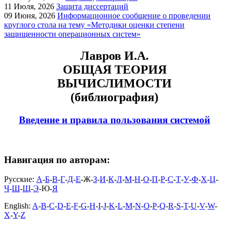
11
Июля, 2026
Защита диссертаций
09
Июня, 2026
Информационное сообщение о проведении
круглого стола на тему «Методики оценки степени
защищенности операционных систем»
Лавров И.А.
ОБЩАЯ ТЕОРИЯ
ВЫЧИСЛИМОСТИ
(библиография)
Введение и правила пользования системой
Навигация по авторам:
Русские:
А
-
Б
-
В
-
Г
-
Д
-
Е
-Ж-
З
-
И
-
К
-
Л
-
М
-
Н
-
О
-
П
-
Р
-
С
-
Т
-
У
-
Ф
-
Х
-
Ц
-
Ч
-
Ш
-
Щ
-
Э
-Ю-
Я
English:
A
-
B
-
C
-
D
-
E
-
F
-
G
-
H
-
I
-
J
-
K
-
L
-
M
-
N
-
O
-
P
-
Q
-
R
-
S
-
T
-
U
-
V
-
W
-
X
-
Y
-
Z