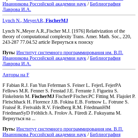
Иванникова Роcсийской академии наук
/
Библиография
Лаврова И.А.
Lynch N., MeyerAR,
FischerMJ
Lynch N.,Meyer A.R.,Fischer M.J. [1976] Relativization of the
theory of computational complexity Trans. Amer. Math. Soc., 220,
243-287 77.04.52 article Вернуться к поиску
Путь:
Институт системного программирования им. В.П.
Иванникова Роcсийской академии наук
/
Библиография
Лаврова И.А.
Авторы на F
F Fabian R.J. Fan Yun Feferman S. Feiner L. FejerL FejerPA
Fellows M.R. Fenner S. Fenstad J.E. Ferrante J. Figueira S.
Finkelstein M.
FischerMJ
FischerP Fischer.PC Fitting M. Flajolet P.
Fleischhack H. Florence J.B. Fokina E.B. Fortnow L. Fotrune S.
Fraissé R. Freivalds R.V. Friedberg R.M. FriedmanHM
FriedmanSyD Fröhlich A. Frolov A. Füredi Z. Fukuyama M.
Вернуться на ...
Путь:
Институт системного программирования им. В.П.
Иванникова Роcсийской академии наук
/
Библиография