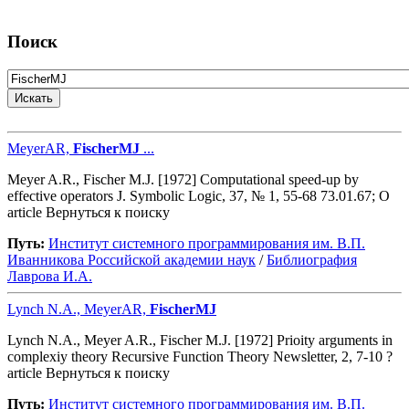
Поиск
MeyerAR,
FischerMJ
...
Meyer A.R., Fischer M.J. [1972] Computational speed-up by
effective operators J. Symbolic Logic, 37, № 1, 55-68 73.01.67; O
article Вернуться к поиску
Путь:
Институт системного программирования им. В.П.
Иванникова Роcсийской академии наук
/
Библиография
Лаврова И.А.
Lynch N.A., MeyerAR,
FischerMJ
Lynch N.A., Meyer A.R., Fischer M.J. [1972] Prioity arguments in
complexiy theory Recursive Function Theory Newsletter, 2, 7-10 ?
article Вернуться к поиску
Путь:
Институт системного программирования им. В.П.