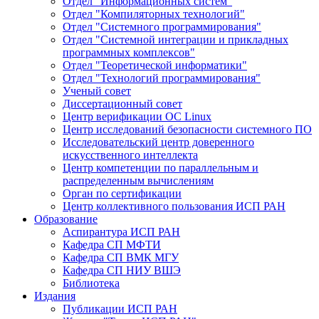
Отдел "Информационных систем"
Отдел "Компиляторных технологий"
Отдел "Системного программирования"
Отдел "Системной интеграции и прикладных
программных комплексов"
Отдел "Теоретической информатики"
Отдел "Технологий программирования"
Ученый совет
Диссертационный совет
Центр верификации ОС Linux
Центр исследований безопасности системного ПО
Исследовательский центр доверенного
искусственного интеллекта
Центр компетенции по параллельным и
распределенным вычислениям
Орган по сертификации
Центр коллективного пользования ИСП РАН
Образование
Аспирантура ИСП РАН
Кафедра СП МФТИ
Кафедра СП ВМК МГУ
Кафедра СП НИУ ВШЭ
Библиотека
Издания
Публикации ИСП РАН