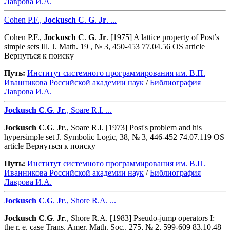
Лаврова И.А.
Cohen P.F.,
Jockusch
C
.
G
.
Jr
. ...
Cohen P.F.,
Jockusch
C
.
G
.
Jr
. [1975] A lattice property of Post’s
simple sets Ill. J. Math. 19 , № 3, 450-453 77.04.56 OS article
Вернуться к поиску
Путь:
Институт системного программирования им. В.П.
Иванникова Роcсийской академии наук
/
Библиография
Лаврова И.А.
Jockusch
C
.
G
.
Jr
., Soare R.I. ...
Jockusch
C
.
G
.
Jr
., Soare R.I. [1973] Post's problem and his
hypersimple set J. Symbolic Logic, 38, № 3, 446-452 74.07.119 OS
article Вернуться к поиску
Путь:
Институт системного программирования им. В.П.
Иванникова Роcсийской академии наук
/
Библиография
Лаврова И.А.
Jockusch
C
.
G
.
Jr
., Shore R.A. ...
Jockusch
C
.
G
.
Jr
., Shore R.A. [1983] Pseudo-jump operators I:
the r. e. case Trans. Amer. Math. Soc., 275, № 2, 599-609 83.10.48