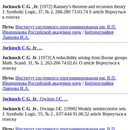
Jockusch
C
.
G
. ,
Jr
. [1972] Ramsey’s theorem and recursion theory
J. Symbolic Logic, 37, № 2, 268-280 73.03.74 S article Вернуться
к поиску
Путь:
Институт системного программирования им. В.П.
Иванникова Роcсийской академии наук
/
Библиография
Лаврова И.А.
Jockusch
C
.
G
.
Jr
. ...
Jockusch
C
.
G
.
Jr
. [1973] A reducibility arising from Boone groups
Math. Scand. 31, № 2, 262-266 74.02.61 O article Вернуться к
поиску
Путь:
Институт системного программирования им. В.П.
Иванникова Роcсийской академии наук
/
Библиография
Лаврова И.А.
Jockusch
C
.
G
.
Jr
., Owings J.
C
. ...
Jockusch
C
.
G
.
Jr
., Owings J.
C
. [1990] Weakly semirecursive sets
J. Symbolic Logic, 55, № 2 , 637-644 91.06.52 article Вернуться к
поиску
Путь:
Институт системного программирования им. В.П.