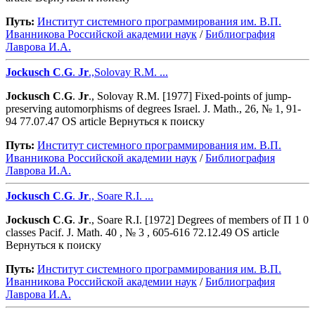
Путь:
Институт системного программирования им. В.П.
Иванникова Роcсийской академии наук
/
Библиография
Лаврова И.А.
Jockusch
C
.
G
.
Jr
.,Solovay R.M. ...
Jockusch
C
.
G
.
Jr
., Solovay R.M. [1977] Fixed-points of jump-
preserving automorphisms of degrees Israel. J. Math., 26, № 1, 91-
94 77.07.47 OS article Вернуться к поиску
Путь:
Институт системного программирования им. В.П.
Иванникова Роcсийской академии наук
/
Библиография
Лаврова И.А.
Jockusch
C
.
G
.
Jr
., Soare R.I. ...
Jockusch
C
.
G
.
Jr
., Soare R.I. [1972] Degrees of members of Π 1 0
classes Pacif. J. Math. 40 , № 3 , 605-616 72.12.49 OS article
Вернуться к поиску
Путь:
Институт системного программирования им. В.П.
Иванникова Роcсийской академии наук
/
Библиография
Лаврова И.А.