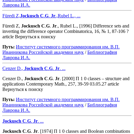
Лаврова И.А.
Füredi Z,
Jockusch
C
.
G
.
Jr
.,Rubel L., ...
Füredi Z,
Jockusch
C
.
G
.
Jr
., Rubel L., [1996] Difference sets and
inverting the difference operator Combinatorica, 16, № 1, 87-106 ?
article Вернуться к поиску
Путь:
Институт системного программирования им. В.П.
Иванникова Роcсийской академии наук
/
Библиография
Лаврова И.А.
Cenzer D.,
Jockusch
C
.
G
.
Jr
. ...
Cenzer D.,
Jockusch
C
.
G
.
Jr
. [2000] Π 1 0 classes – structure and
applications Contemporary Math., 257, 39-59 03.05.27 article
Вернуться к поиску
Путь:
Институт системного программирования им. В.П.
Иванникова Роcсийской академии наук
/
Библиография
Лаврова И.А.
Jockusch
C
.
G
.
Jr
. ...
Jockusch
C
.
G
.
Jr
. [1974] Π 1 0 classes and Boolean combinations