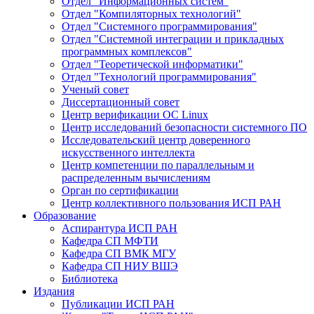
Отдел "Информационных систем"
Отдел "Компиляторных технологий"
Отдел "Системного программирования"
Отдел "Системной интеграции и прикладных
программных комплексов"
Отдел "Теоретической информатики"
Отдел "Технологий программирования"
Ученый совет
Диссертационный совет
Центр верификации ОС Linux
Центр исследований безопасности системного ПО
Исследовательский центр доверенного
искусственного интеллекта
Центр компетенции по параллельным и
распределенным вычислениям
Орган по сертификации
Центр коллективного пользования ИСП РАН
Образование
Аспирантура ИСП РАН
Кафедра СП МФТИ
Кафедра СП ВМК МГУ
Кафедра СП НИУ ВШЭ
Библиотека
Издания
Публикации ИСП РАН