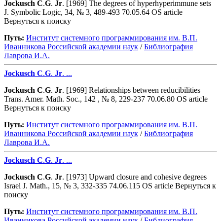
Jockusch
C
.
G
.
Jr
. [1969] The degrees of hyperhyperimmune sets
J. Symbolic Logic, 34, № 3, 489-493 70.05.64 OS article
Вернуться к поиску
Путь:
Институт системного программирования им. В.П.
Иванникова Роcсийской академии наук
/
Библиография
Лаврова И.А.
Jockusch
C
.
G
.
Jr
. ...
Jockusch
C
.
G
.
Jr
. [1969] Relationships between reducibilities
Trans. Amer. Math. Soc., 142 , № 8, 229-237 70.06.80 OS article
Вернуться к поиску
Путь:
Институт системного программирования им. В.П.
Иванникова Роcсийской академии наук
/
Библиография
Лаврова И.А.
Jockusch
C
.
G
.
Jr
. ...
Jockusch
C
.
G
.
Jr
. [1973] Upward closure and cohesive degrees
Israel J. Math., 15, № 3, 332-335 74.06.115 OS article Вернуться к
поиску
Путь:
Институт системного программирования им. В.П.
Иванникова Роcсийской академии наук
/
Библиография