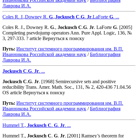
Иванникова Роcсийской академии наук
/
Библиография
Лаврова И.А.
Coles R. J.,Downey R.
G
.,
Jockusch
C
.
G
.
Jr
.LaForte
G
. ...
Coles R. J., Downey R.
G
.,
Jockusch
C
.
G
.
Jr
. LaForte
G
. [2005]
Completing psevdojump operators Ann. Pure Appl. Logic, 136, №
3, 297-333. ? article Вернуться к поиску
Путь:
Институт системного программирования им. В.П.
Иванникова Роcсийской академии наук
/
Библиография
Лаврова И.А.
Jockusch
C
.
G
.
Jr
. ...
Jockusch
C
.
G
.
Jr
. [1968] Semirecursive sets and positive
reducibility Trans. Amer. Math. Soc., 131, № 2, 420-436 71.04.56
OS article Вернуться к поиску
Путь:
Институт системного программирования им. В.П.
Иванникова Роcсийской академии наук
/
Библиография
Лаврова И.А.
Hummel T.,
Jockusch
C
.
G
.
Jr
. ...
Hummel T.,
Jockusch
C
.
G
.
Jr
. [2001] Ramsey’s theorem for