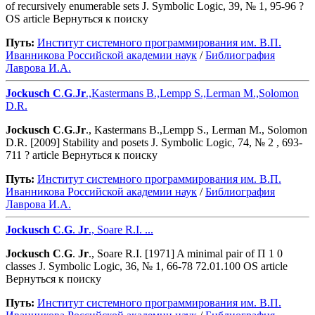
of recursively enumerable sets J. Symbolic Logic, 39, № 1, 95-96 ?
OS article Вернуться к поиску
Путь:
Институт системного программирования им. В.П.
Иванникова Роcсийской академии наук
/
Библиография
Лаврова И.А.
Jockusch
C
.
G
.
Jr
.,Kastermans B.,Lempp S.,Lerman M.,Solomon
D.R.
Jockusch
C
.
G
.
Jr
., Kastermans B.,Lempp S., Lerman M., Solomon
D.R. [2009] Stability and posets J. Symbolic Logic, 74, № 2 , 693-
711 ? article Вернуться к поиску
Путь:
Институт системного программирования им. В.П.
Иванникова Роcсийской академии наук
/
Библиография
Лаврова И.А.
Jockusch
C
.
G
.
Jr
., Soare R.I. ...
Jockusch
C
.
G
.
Jr
., Soare R.I. [1971] A minimal pair of Π 1 0
classes J. Symbolic Logic, 36, № 1, 66-78 72.01.100 OS article
Вернуться к поиску
Путь:
Институт системного программирования им. В.П.