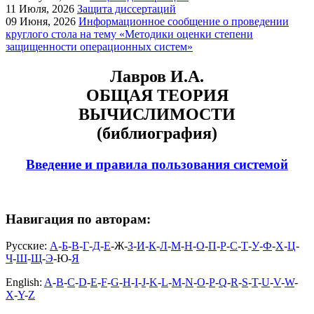
11
Июля, 2026
Защита диссертаций
09
Июня, 2026
Информационное сообщение о проведении
круглого стола на тему «Методики оценки степени
защищенности операционных систем»
Лавров И.А.
ОБЩАЯ ТЕОРИЯ
ВЫЧИСЛИМОСТИ
(библиография)
Введение и правила пользования системой
Навигация по авторам:
Русские:
А
-
Б
-
В
-
Г
-
Д
-
Е
-Ж-
З
-
И
-
К
-
Л
-
М
-
Н
-
О
-
П
-
Р
-
С
-
Т
-
У
-
Ф
-
Х
-
Ц
-
Ч
-
Ш
-
Щ
-
Э
-Ю-
Я
English:
A
-
B
-
C
-
D
-
E
-
F
-
G
-
H
-
I
-
J
-
K
-
L
-
M
-
N
-
O
-
P
-
Q
-
R
-
S
-
T
-
U
-
V
-
W
-
X
-
Y
-
Z