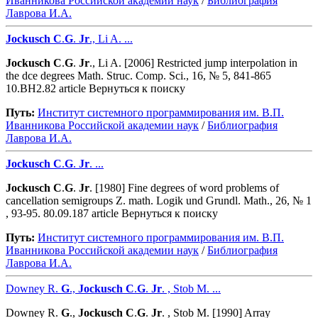
Иванникова Роcсийской академии наук
/
Библиография
Лаврова И.А.
Jockusch
C
.
G
.
Jr
., Li A. ...
Jockusch
C
.
G
.
Jr
., Li A. [2006] Restricted jump interpolation in
the dce degrees Math. Struc. Comp. Sci., 16, № 5, 841-865
10.ВН2.82 article Вернуться к поиску
Путь:
Институт системного программирования им. В.П.
Иванникова Роcсийской академии наук
/
Библиография
Лаврова И.А.
Jockusch
C
.
G
.
Jr
. ...
Jockusch
C
.
G
.
Jr
. [1980] Fine degrees of word problems of
cancellation semigroups Z. math. Logik und Grundl. Math., 26, № 1
, 93-95. 80.09.187 article Вернуться к поиску
Путь:
Институт системного программирования им. В.П.
Иванникова Роcсийской академии наук
/
Библиография
Лаврова И.А.
Downey R.
G
.,
Jockusch
C
.
G
.
Jr
. , Stob M. ...
Downey R.
G
.,
Jockusch
C
.
G
.
Jr
. , Stob M. [1990] Array