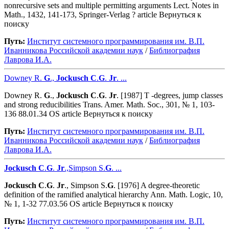
nonrecursive sets and multiple permitting arguments Lect. Notes in
Math., 1432, 141-173, Springer-Verlag ? article Вернуться к
поиску
Путь:
Институт системного программирования им. В.П.
Иванникова Роcсийской академии наук
/
Библиография
Лаврова И.А.
Downey R.
G
.,
Jockusch
C
.
G
.
Jr
. ...
Downey R.
G
.,
Jockusch
C
.
G
.
Jr
. [1987] T -degrees, jump classes
and strong reducibilities Trans. Amer. Math. Soc., 301, № 1, 103-
136 88.01.34 OS article Вернуться к поиску
Путь:
Институт системного программирования им. В.П.
Иванникова Роcсийской академии наук
/
Библиография
Лаврова И.А.
Jockusch
C
.
G
.
Jr
.,Simpson S.
G
. ...
Jockusch
C
.
G
.
Jr
., Simpson S.
G
. [1976] A degree-theoretic
definition of the ramified analytical hierarchy Ann. Math. Logic, 10,
№ 1, 1-32 77.03.56 OS article Вернуться к поиску
Путь:
Институт системного программирования им. В.П.