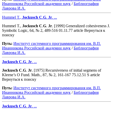
Иванникова Роcсийской академии наук
/
Библиография
Лаврова И.А.
Hummel T.,
Jockusch
C
.
G
.
Jr
. ...
Hummel T.,
Jockusch
C
.
G
.
Jr
. [1999] Generalized cohesiveness J.
Symbolic Logic, 64, № 2, 489-516 01.11.77 article Вернуться к
поиску
Путь:
Институт системного программирования им. В.П.
Иванникова Роcсийской академии наук
/
Библиография
Лаврова И.А.
Jockusch
C
.
G
.
Jr
. ...
Jockusch
C
.
G
.
Jr
. [1975] Recursiveness of initial segmens of
Kleene’s O Fund. Math., 87, № 2, 161-167 75.12.51 S article
Вернуться к поиску
Путь:
Институт системного программирования им. В.П.
Иванникова Роcсийской академии наук
/
Библиография
Лаврова И.А.
Jockusch
C
.
G
.
Jr
. ...