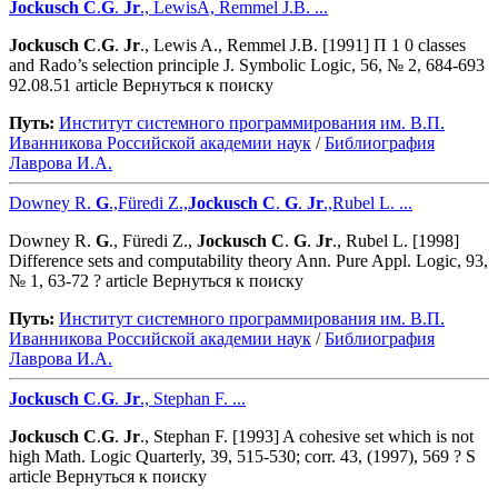
Jockusch
C
.
G
.
Jr
., LewisA, Remmel J.B. ...
Jockusch
C
.
G
.
Jr
., Lewis A., Remmel J.B. [1991] Π 1 0 classes
and Rado’s selection principle J. Symbolic Logic, 56, № 2, 684-693
92.08.51 article Вернуться к поиску
Путь:
Институт системного программирования им. В.П.
Иванникова Роcсийской академии наук
/
Библиография
Лаврова И.А.
Downey R.
G
.,Füredi Z.,
Jockusch
C
.
G
.
Jr
.,Rubel L. ...
Downey R.
G
., Füredi Z.,
Jockusch
C
.
G
.
Jr
., Rubel L. [1998]
Difference sets and computability theory Ann. Pure Appl. Logic, 93,
№ 1, 63-72 ? article Вернуться к поиску
Путь:
Институт системного программирования им. В.П.
Иванникова Роcсийской академии наук
/
Библиография
Лаврова И.А.
Jockusch
C
.
G
.
Jr
., Stephan F. ...
Jockusch
C
.
G
.
Jr
., Stephan F. [1993] A cohesive set which is not
high Math. Logic Quarterly, 39, 515-530; corr. 43, (1997), 569 ? S
article Вернуться к поиску