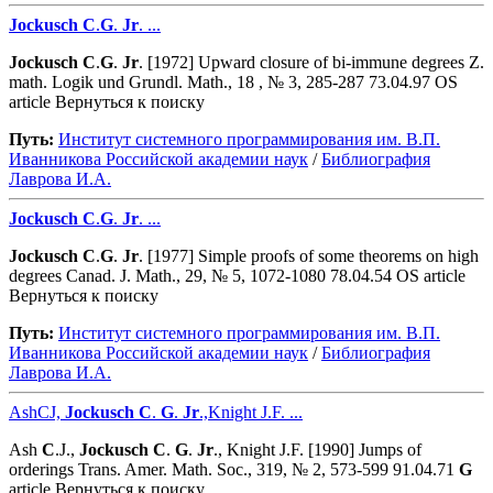
Jockusch
C
.
G
.
Jr
. ...
Jockusch
C
.
G
.
Jr
. [1972] Upward closure of bi-immune degrees Z.
math. Logik und Grundl. Math., 18 , № 3, 285-287 73.04.97 OS
article Вернуться к поиску
Путь:
Институт системного программирования им. В.П.
Иванникова Роcсийской академии наук
/
Библиография
Лаврова И.А.
Jockusch
C
.
G
.
Jr
. ...
Jockusch
C
.
G
.
Jr
. [1977] Simple proofs of some theorems on high
degrees Canad. J. Math., 29, № 5, 1072-1080 78.04.54 OS article
Вернуться к поиску
Путь:
Институт системного программирования им. В.П.
Иванникова Роcсийской академии наук
/
Библиография
Лаврова И.А.
AshCJ,
Jockusch
C
.
G
.
Jr
.,Knight J.F. ...
Ash
C
.J.,
Jockusch
C
.
G
.
Jr
., Knight J.F. [1990] Jumps of
orderings Trans. Amer. Math. Soc., 319, № 2, 573-599 91.04.71
G
article Вернуться к поиску