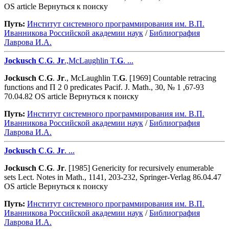
OS article Вернуться к поиску
Путь:
Институт системного программирования им. В.П.
Иванникова Роcсийской академии наук
/
Библиография
Лаврова И.А.
Jockusch
C
.
G
.
Jr
.,McLaughlin T.
G
. ...
Jockusch
C
.
G
.
Jr
., McLaughlin T.
G
. [1969] Countable retracing
functions and Π 2 0 predicates Pacif. J. Math., 30, № 1 ,67-93
70.04.82 OS article Вернуться к поиску
Путь:
Институт системного программирования им. В.П.
Иванникова Роcсийской академии наук
/
Библиография
Лаврова И.А.
Jockusch
C
.
G
.
Jr
. ...
Jockusch
C
.
G
.
Jr
. [1985] Genericity for recursively enumerable
sets Lect. Notes in Math., 1141, 203-232, Springer-Verlag 86.04.47
OS article Вернуться к поиску
Путь:
Институт системного программирования им. В.П.
Иванникова Роcсийской академии наук
/
Библиография
Лаврова И.А.