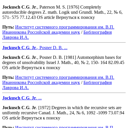
Jockusch
C
.
G
.
Jr
., Paterson M. S. [1976] Completely
autoreducible degrees Z. math. Logik und Grundl. Math., 22, № 6,
571- 575 77.12.43 OS article Вернуться к поиску
Путь:
Институт системного программирования им. В.П.
Иванникова Роcсийской академии наук
/
Библиография
Лаврова И.А.
Jockusch
C
.
G
.
Jr
., Posner D. B. ...
Jockusch
C
.
G
.
Jr
., Posner D. B. [1981] Automorphism bases for
degrees of unsolvability Israel J. Math., 40, № 2, 150- 164 82.09.45
OS article Вернуться к поиску
Путь:
Институт системного программирования им. В.П.
Иванникова Роcсийской академии наук
/
Библиография
Лаврова И.А.
Jockusch
C
.
G
.
Jr
. ...
Jockusch
C
.
G
.
Jr
. [1972] Degrees in which the recursive sets are
uniformly recursive Canad. J. Math., 24, № 6, 1092 -1099 73.07.94
OS article Вернуться к поиску
Путь:
Институт системного программирования им. В.П.