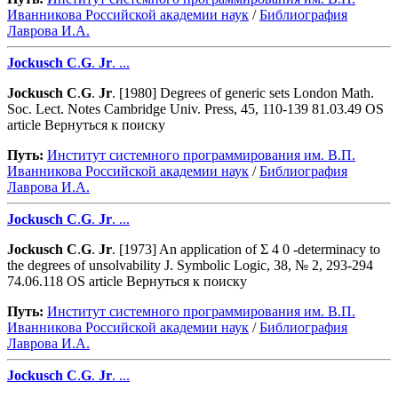
Иванникова Роcсийской академии наук
/
Библиография
Лаврова И.А.
Jockusch
C
.
G
.
Jr
. ...
Jockusch
C
.
G
.
Jr
. [1980] Degrees of generic sets London Math.
Soc. Lect. Notes Cambridge Univ. Press, 45, 110-139 81.03.49 OS
article Вернуться к поиску
Путь:
Институт системного программирования им. В.П.
Иванникова Роcсийской академии наук
/
Библиография
Лаврова И.А.
Jockusch
C
.
G
.
Jr
. ...
Jockusch
C
.
G
.
Jr
. [1973] An application of Σ 4 0 -determinacy to
the degrees of unsolvability J. Symbolic Logic, 38, № 2, 293-294
74.06.118 OS article Вернуться к поиску
Путь:
Институт системного программирования им. В.П.
Иванникова Роcсийской академии наук
/
Библиография
Лаврова И.А.
Jockusch
C
.
G
.
Jr
. ...