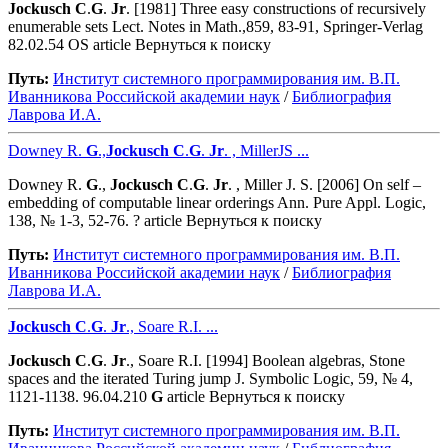
Jockusch
C
.
G
.
Jr
. [1981] Three easy constructions of recursively
enumerable sets Lect. Notes in Math.,859, 83-91, Springer-Verlag
82.02.54 OS article Вернуться к поиску
Путь:
Институт системного программирования им. В.П.
Иванникова Роcсийской академии наук
/
Библиография
Лаврова И.А.
Downey R.
G
.,
Jockusch
C
.
G
.
Jr
. , MillerJS ...
Downey R.
G
.,
Jockusch
C
.
G
.
Jr
. , Miller J. S. [2006] On self –
embedding of computable linear orderings Ann. Pure Appl. Logic,
138, № 1-3, 52-76. ? article Вернуться к поиску
Путь:
Институт системного программирования им. В.П.
Иванникова Роcсийской академии наук
/
Библиография
Лаврова И.А.
Jockusch
C
.
G
.
Jr
., Soare R.I. ...
Jockusch
C
.
G
.
Jr
., Soare R.I. [1994] Boolean algebras, Stone
spaces and the iterated Turing jump J. Symbolic Logic, 59, № 4,
1121-1138. 96.04.210
G
article Вернуться к поиску
Путь:
Институт системного программирования им. В.П.