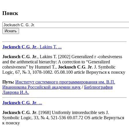
Поиск
Jockusch
C
.
G
.
Jr
., Lakins T. ...
Jockusch
C
.
G
.
Jr
., Lakins T. [2002] Generalized r -cohesiveness
and the arithmetical hierarchy: A correction to “Generalized
cohesiveness” by Hummel T.,
Jockusch
C
.
G
.
Jr
. J. Symbolic
Logic, 67, № 3, 1078-1082. 05.08.100 article Вернуться к поиску
Путь:
Институт системного программирования им. В.П.
Иванникова Роcсийской академии наук
/
Библиография
Лаврова И.А.
Jockusch
C
.
G
.
Jr
. ...
Jockusch
C
.
G
.
Jr
. [1968] Uniformly introreducible sets J.
Symbolic Logic, 33, № 4, 521-536 69.07.72 OS article Вернуться
к поиску