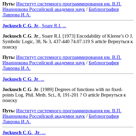
Путь:
Институт системного программирования им. В.П.
Иванникова Роcсийской академии наук
/
Библиография
Лаврова И.А.
Jockusch
C
.
G
.
Jr
., Soare R.I. ...
Jockusch
C
.
G
.
Jr
., Soare R.I. [1973] Encodability of Kleene’s O J.
Symbolic Logic, 38, № 3, 437-440 74.07.119 S article Вернуться к
поиску
Путь:
Институт системного программирования им. В.П.
Иванникова Роcсийской академии наук
/
Библиография
Лаврова И.А.
Jockusch
C
.
G
.
Jr
. ...
Jockusch
C
.
G
.
Jr
. [1989] Degrees of functions with no fixed-
points Log. Phil. Meth. Sci., 8, 191-201 ? O article Вернуться к
поиску
Путь:
Институт системного программирования им. В.П.
Иванникова Роcсийской академии наук
/
Библиография
Лаврова И.А.
Jockusch
C
.
G
. ,
Jr
. ...