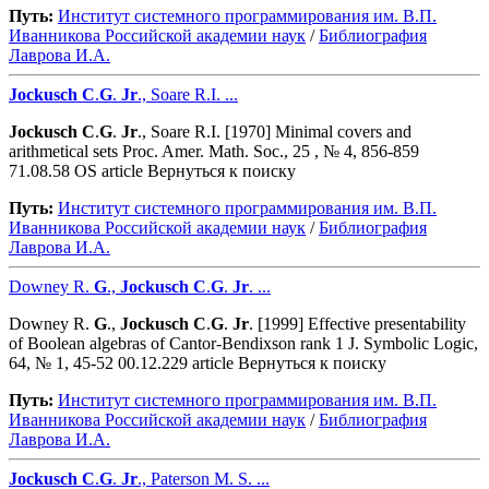
Путь:
Институт системного программирования им. В.П.
Иванникова Роcсийской академии наук
/
Библиография
Лаврова И.А.
Jockusch
C
.
G
.
Jr
., Soare R.I. ...
Jockusch
C
.
G
.
Jr
., Soare R.I. [1970] Minimal covers and
arithmetical sets Proc. Amer. Math. Soc., 25 , № 4, 856-859
71.08.58 OS article Вернуться к поиску
Путь:
Институт системного программирования им. В.П.
Иванникова Роcсийской академии наук
/
Библиография
Лаврова И.А.
Downey R.
G
.,
Jockusch
C
.
G
.
Jr
. ...
Downey R.
G
.,
Jockusch
C
.
G
.
Jr
. [1999] Effective presentability
of Boolean algebras of Cantor-Bendixson rank 1 J. Symbolic Logic,
64, № 1, 45-52 00.12.229 article Вернуться к поиску
Путь:
Институт системного программирования им. В.П.
Иванникова Роcсийской академии наук
/
Библиография
Лаврова И.А.
Jockusch
C
.
G
.
Jr
., Paterson M. S. ...