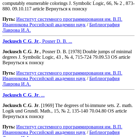
computably enumerable colorings J. Symbolic Logic, 66, № 2 , 873-
880. 09.10.117 article Вернуться к поиску
Путь:
Институт системного программирования им. В.П.
Иванникова Роcсийской академии наук
/
Библиография
Лаврова И.А.
Jockusch
C
.
G
.
Jr
., Posner D. B. ...
Jockusch
C
.
G
.
Jr
., Posner D. B. [1978] Double jumps of minimal
degrees J. Symbolic Logic, 43 , № 4, 715-724 79.09.53 OS article
Вернуться к поиску
Путь:
Институт системного программирования им. В.П.
Иванникова Роcсийской академии наук
/
Библиография
Лаврова И.А.
Jockusch
C
.
G
.
Jr
. ...
Jockusch
C
.
G
.
Jr
. [1969] The degrees of bi-immune sets. Z. math.
Logik und Grundl. Math., 15, № 2, 135-140 70.04.80 OS article
Вернуться к поиску
Путь:
Институт системного программирования им. В.П.
Иванникова Роcсийской академии наук
/
Библиография