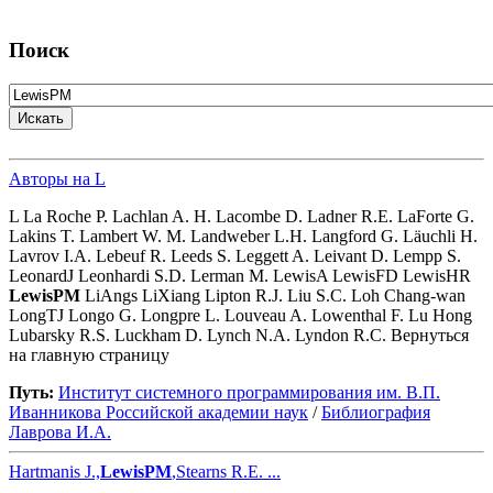
Поиск
Авторы на L
L La Roche P. Lachlan A. H. Lacombe D. Ladner R.E. LaForte G.
Lakins T. Lambert W. M. Landweber L.H. Langford G. Läuchli H.
Lavrov I.A. Lebeuf R. Leeds S. Leggett A. Leivant D. Lempp S.
LeonardJ Leonhardi S.D. Lerman M. LewisA LewisFD LewisHR
LewisPM
LiAngs LiXiang Lipton R.J. Liu S.C. Loh Chang-wan
LongTJ Longo G. Longpre L. Louveau A. Lowenthal F. Lu Hong
Lubarsky R.S. Luckham D. Lynch N.A. Lyndon R.C. Вернуться
на главную страницу
Путь:
Институт системного программирования им. В.П.
Иванникова Роcсийской академии наук
/
Библиография
Лаврова И.А.
Hartmanis J.,
LewisPM
,Stearns R.E. ...