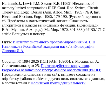
Hartmanis J., Lewis P.M. Stearns R.E. [1965] Hierarchies of
memory limited computations IEEE Conf. Rec. Switch, Circuit
Theory and Logic, Design (Ann. Arbor, Mich., 1965), № 9, Inst.
Electr. and Electron. Engs., 1965, 179-190. (Русский перевод в
сб. Проблемы в математической логике: Сложность
алгоритмов и классы вычислимых функций. (Козмидиади
В.А., Мучник А.А.-ред.), М., Мир, 1970, 301-338.) 67.B5.171 O
article Вернуться к поиску
Путь:
Институт системного программирования им. В.П.
Иванникова Роcсийской академии наук
/
Библиография
Лаврова И.А.
Copyright © 1994-2026 ИСП РАН. 109004, г. Москва, ул. А.
Солженицына, дом 25.
Противодействие коррупции
.
Разработка безопасного программного обеспечения (РБПО)
Продолжая использовать наш сайт, вы даете согласие на
обработку файлов cookies и других пользовательских данных,
в соответствии с
Политикой конфиденциальности