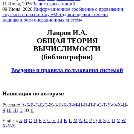
11
Июля, 2026
Защита диссертаций
09
Июня, 2026
Информационное сообщение о проведении
круглого стола на тему «Методики оценки степени
защищенности операционных систем»
Лавров И.А.
ОБЩАЯ ТЕОРИЯ
ВЫЧИСЛИМОСТИ
(библиография)
Введение и правила пользования системой
Навигация по авторам:
Русские:
А
-
Б
-
В
-
Г
-
Д
-
Е
-Ж-
З
-
И
-
К
-
Л
-
М
-
Н
-
О
-
П
-
Р
-
С
-
Т
-
У
-
Ф
-
Х
-
Ц
-
Ч
-
Ш
-
Щ
-
Э
-Ю-
Я
English:
A
-
B
-
C
-
D
-
E
-
F
-
G
-
H
-
I
-
J
-
K
-
L
-
M
-
N
-
O
-
P
-
Q
-
R
-
S
-
T
-
U
-
V
-
W
-
X
-
Y
-
Z