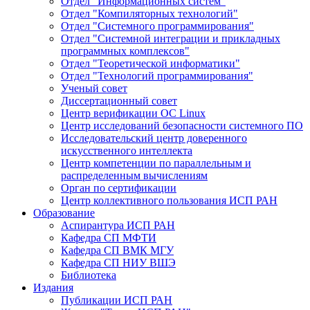
Отдел "Информационных систем"
Отдел "Компиляторных технологий"
Отдел "Системного программирования"
Отдел "Системной интеграции и прикладных
программных комплексов"
Отдел "Теоретической информатики"
Отдел "Технологий программирования"
Ученый совет
Диссертационный совет
Центр верификации ОС Linux
Центр исследований безопасности системного ПО
Исследовательский центр доверенного
искусственного интеллекта
Центр компетенции по параллельным и
распределенным вычислениям
Орган по сертификации
Центр коллективного пользования ИСП РАН
Образование
Аспирантура ИСП РАН
Кафедра СП МФТИ
Кафедра СП ВМК МГУ
Кафедра СП НИУ ВШЭ
Библиотека
Издания
Публикации ИСП РАН