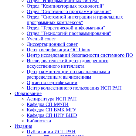
Отдел "Информационных систем"
Отдел "Компиляторных технологий"
Отдел "Системного программирования"
Отдел "Системной интеграции и прикладных
программных комплексов"
Отдел "Теоретической информатики"
Отдел "Технологий программирования"
Ученый совет
Диссертационный совет
Центр верификации ОС Linux
Центр исследований безопасности системного ПО
Исследовательский центр доверенного
искусственного интеллекта
Центр компетенции по параллельным и
распределенным вычислениям
Орган по сертификации
Центр коллективного пользования ИСП РАН
Образование
Аспирантура ИСП РАН
Кафедра СП МФТИ
Кафедра СП ВМК МГУ
Кафедра СП НИУ ВШЭ
Библиотека
Издания
Публикации ИСП РАН