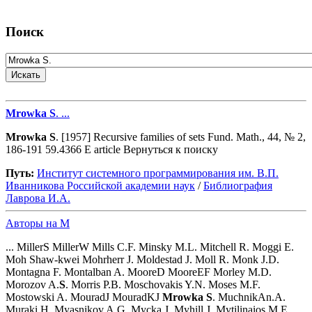
Поиск
Mrowka
S
. ...
Mrowka
S
. [1957] Recursive families of sets Fund. Math., 44, № 2,
186-191 59.4366 E article Вернуться к поиску
Путь:
Институт системного программирования им. В.П.
Иванникова Роcсийской академии наук
/
Библиография
Лаврова И.А.
Авторы на M
... MillerS MillerW Mills C.F. Minsky M.L. Mitchell R. Moggi E.
Moh Shaw-kwei Mohrherr J. Moldestad J. Moll R. Monk J.D.
Montagna F. Montalban A. MooreD MooreEF Morley M.D.
Morozov A.
S
. Morris P.B. Moschovakis Y.N. Moses M.F.
Mostowski A. MouradJ MouradKJ
Mrowka
S
. MuchnikAn.A.
Muraki H. Myasnikov A.G. Mycka J. Myhill J. Mytilinaios M.E.