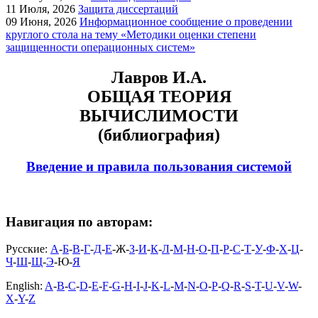
11
Июля, 2026
Защита диссертаций
09
Июня, 2026
Информационное сообщение о проведении
круглого стола на тему «Методики оценки степени
защищенности операционных систем»
Лавров И.А.
ОБЩАЯ ТЕОРИЯ
ВЫЧИСЛИМОСТИ
(библиография)
Введение и правила пользования системой
Навигация по авторам:
Русские:
А
-
Б
-
В
-
Г
-
Д
-
Е
-Ж-
З
-
И
-
К
-
Л
-
М
-
Н
-
О
-
П
-
Р
-
С
-
Т
-
У
-
Ф
-
Х
-
Ц
-
Ч
-
Ш
-
Щ
-
Э
-Ю-
Я
English:
A
-
B
-
C
-
D
-
E
-
F
-
G
-
H
-
I
-
J
-
K
-
L
-
M
-
N
-
O
-
P
-
Q
-
R
-
S
-
T
-
U
-
V
-
W
-
X
-
Y
-
Z