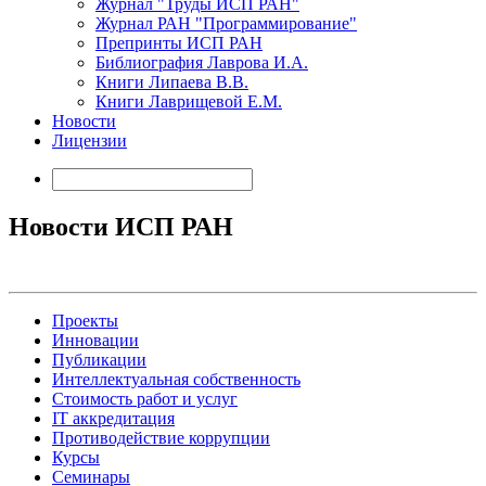
Журнал "Труды ИСП РАН"
Журнал РАН "Программирование"
Препринты ИСП РАН
Библиография Лаврова И.А.
Книги Липаева В.В.
Книги Лаврищевой Е.М.
Новости
Лицензии
Новости ИСП РАН
Проекты
Инновации
Публикации
Интеллектуальная собственность
Стоимость работ и услуг
IT аккредитация
Противодействие коррупции
Курсы
Семинары