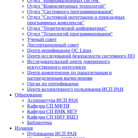
Отдел "Информационных систем"
Отдел "Компиляторных технологий"
Отдел "Системного программирования"
Отдел "Системной интеграции и прикладных
программных комплексов"
Отдел "Теоретической информатики"
Отдел "Технологий программирования"
Ученый совет
Диссертационный совет
Центр верификации ОС Linux
Центр исследований безопасности системного ПО
Исследовательский центр доверенного
искусственного интеллекта
Центр компетенции по параллельным и
распределенным вычислениям
Орган по сертификации
Центр коллективного пользования ИСП РАН
Образование
Аспирантура ИСП РАН
Кафедра СП МФТИ
Кафедра СП ВМК МГУ
Кафедра СП НИУ ВШЭ
Библиотека
Издания
Публикации ИСП РАН