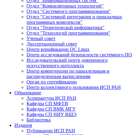
Отдел "Информационных систем"
Отдел "Компиляторных технологий"
Отдел "Системного программирования"
Отдел "Системной интеграции и прикладных
программных комплексов"
Отдел "Теоретической информатики"
Отдел "Технологий программирования"
Ученый совет
Диссертационный совет
Центр верификации ОС Linux
Центр исследований безопасности системного ПО
Исследовательский центр доверенного
искусственного интеллекта
Центр компетенции по параллельным и
распределенным вычислениям
Орган по сертификации
Центр коллективного пользования ИСП РАН
Образование
Аспирантура ИСП РАН
Кафедра СП МФТИ
Кафедра СП ВМК МГУ
Кафедра СП НИУ ВШЭ
Библиотека
Издания
Публикации ИСП РАН