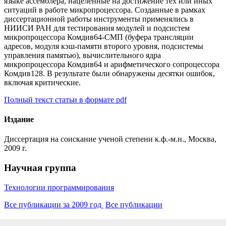
языке ассемблера, нацеленные на достижение тех или иных
ситуаций в работе микропроцессора. Созданные в рамках
диссертационной работы инструменты применялись в
НИИСИ РАН для тестирования модулей и подсистем
микропроцессора Комдив64-СМП (буфера трансляции
адресов, модуля кэш-памяти второго уровня, подсистемы
управления памятью), вычислительного ядра
микропроцессора Комдив64 и арифметического сопроцессора
Комдив128. В результате были обнаружены десятки ошибок,
включая критические.
Полный текст статьи в формате pdf
Издание
Диссертация на соискание ученой степени к.ф.-м.н., Москва,
2009 г.
Научная группа
Технологии программирования
Все публикации за 2009 год
Все публикации