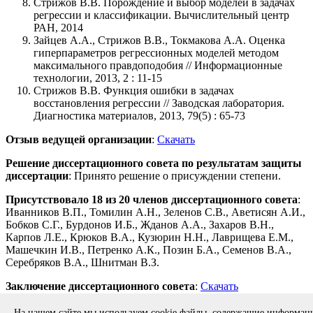
Стрижов В.В. Порождение и выбор моделей в задачах
регрессии и классификации. Вычислительный центр
РАН, 2014
Зайцев А.А., Стрижов В.В., Токмакова А.А. Оценка
гиперпараметров регрессионных моделей методом
максимального правдоподобия // Информационные
технологии, 2013, 2 : 11-15
Стрижов В.В. Функция ошибки в задачах
восстановления регрессии // Заводская лаборатория.
Диагностика материалов, 2013, 79(5) : 65-73
Отзыв ведущей организации
:
Скачать
Решение диссертационного совета по результатам защиты
диссертации
: Принято решение о присуждении степени.
Присутствовало 18 из 20 членов диссертационного совета
:
Иванников В.П., Томилин А.Н., Зеленов С.В., Аветисян А.И.,
Бобков С.Г., Бурдонов И.Б., Жданов А.А., Захаров В.Н.,
Карпов Л.Е., Крюков В.А., Кузюрин Н.Н., Лаврищева Е.М.,
Машечкин И.В., Петренко А.К., Позин Б.А., Семенов В.А.,
Серебряков В.А., Шнитман В.З.
Заключение диссертационного совета
:
Скачать
Copyright © 1994-2026 ИСП РАН. 109004, г. Москва, ул. А.
На нашем сайте мы используем cookie файлы, содержащие информа