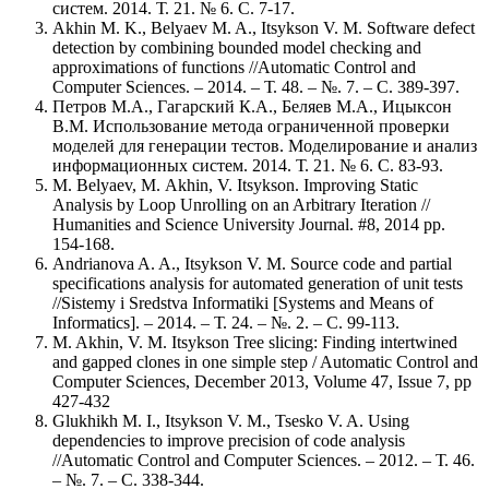
систем. 2014. Т. 21. № 6. С. 7-17.
Akhin M. K., Belyaev M. A., Itsykson V. M. Software defect
detection by combining bounded model checking and
approximations of functions //Automatic Control and
Computer Sciences. – 2014. – Т. 48. – №. 7. – С. 389-397.
Петров М.А., Гагарский К.А., Беляев М.А., Ицыксон
В.М. Использование метода ограниченной проверки
моделей для генерации тестов. Моделирование и анализ
информационных систем. 2014. Т. 21. № 6. С. 83-93.
М. Belyaev, М. Akhin, V. Itsykson. Improving Static
Analysis by Loop Unrolling on an Arbitrary Iteration //
Humanities and Science University Journal. #8, 2014 pp.
154-168.
Andrianova A. A., Itsykson V. M. Source code and partial
specifications analysis for automated generation of unit tests
//Sistemy i Sredstva Informatiki [Systems and Means of
Informatics]. – 2014. – Т. 24. – №. 2. – С. 99-113.
M. Akhin, V. M. Itsykson Tree slicing: Finding intertwined
and gapped clones in one simple step / Automatic Control and
Computer Sciences, December 2013, Volume 47, Issue 7, pp
427-432
Glukhikh M. I., Itsykson V. M., Tsesko V. A. Using
dependencies to improve precision of code analysis
//Automatic Control and Computer Sciences. – 2012. – Т. 46.
– №. 7. – С. 338-344.