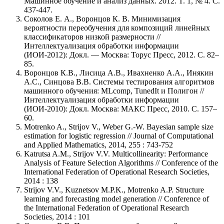
Машинное обучение и анализ данных. 2012. T. 1, № 4. C.
437-447.
Соколов Е. А., Воронцов К. В. Минимизация
вероятности переобучения для композиций линейных
классификаторов низкой размерности //
Интеллектуализация обработки информации
(ИОИ-2012): Докл. — Москва: Торус Пресс, 2012. С. 82–
85.
Воронцов К.В., Лисица А.В., Ивахненко А.А., Инякин
А.С., Синцова В.В. Системы тестирования алгоритмов
машинного обучения: MLcomp, TunedIt и Полигон //
Интеллектуализация обработки информации
(ИОИ-2010): Докл. Москва: МАКС Пресс, 2010. С. 157–
60.
Motrenko A., Strijov V., Weber G.-W. Bayesian sample size
estimation for logistic regression // Journal of Computational
and Applied Mathematics, 2014, 255 : 743-752
Katrutsa A.M., Strijov V.V. Multicollinearity: Performance
Analysis of Feature Selection Algorithms // Conference of the
International Federation of Operational Research Societies,
2014 : 138
Strijov V.V., Kuznetsov M.P.K., Motrenko A.P. Structure
learning and forecasting model generation // Conference of
the International Federation of Operational Research
Societies, 2014 : 101