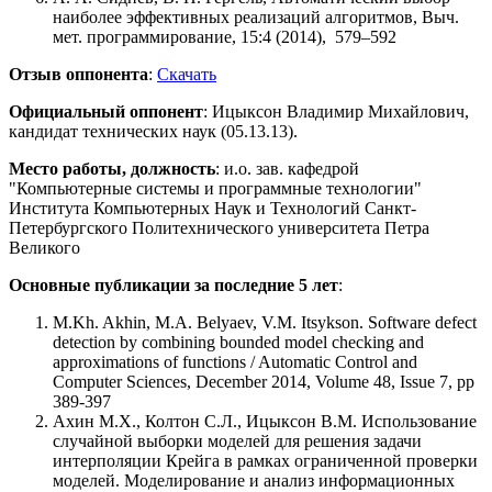
наиболее эффективных реализаций алгоритмов, Выч.
мет. программирование, 15:4 (2014), 579–592
Отзыв оппонента
:
Скачать
Официальный оппонент
: Ицыксон Владимир Михайлович,
кандидат технических наук (05.13.13).
Место работы, должность
: и.о. зав. кафедрой
"Компьютерные системы и программные технологии"
Института Компьютерных Наук и Технологий Санкт-
Петербургского Политехнического университета Петра
Великого
Основные публикации за последние 5 лет
:
M.Kh. Akhin, M.A. Belyaev, V.M. Itsykson. Software defect
detection by combining bounded model checking and
approximations of functions / Automatic Control and
Computer Sciences, December 2014, Volume 48, Issue 7, pp
389-397
Ахин М.Х., Колтон С.Л., Ицыксон В.М. Использование
случайной выборки моделей для решения задачи
интерполяции Крейга в рамках ограниченной проверки
моделей. Моделирование и анализ информационных