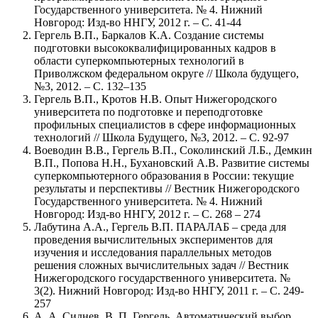
Государственного университета. № 4. Нижний
Новгород: Изд-во ННГУ, 2012 г. – C. 41-44
Гергель В.П., Баркалов К.А. Создание системы
подготовки высококвалифицированных кадров в
области суперкомпьютерных технологий в
Приволжском федеральном округе // Школа будущего,
№3, 2012. – С. 132–135
Гергель В.П., Кротов Н.В. Опыт Нижегородского
университета по подготовке и переподготовке
профильных специалистов в сфере информационных
технологий // Школа Будущего, №3, 2012. – С. 92-97
Воеводин В.В., Гергель В.П., Соколинский Л.Б., Демкин
В.П., Попова Н.Н., Бухановский А.В. Развитие системы
суперкомпьютерного образования в России: текущие
результаты и перспективы // Вестник Нижегородского
Государственного университета. № 4. Нижний
Новгород: Изд-во ННГУ, 2012 г. – C. 268 – 274
Лабутина А.А., Гергель В.П. ПАРАЛАБ – среда для
проведения вычислительных экспериментов для
изучения и исследования параллельных методов
решения сложных вычислительных задач // Вестник
Нижегородского государственного университета. №
3(2). Нижний Новгород: Изд-во ННГУ, 2011 г. – С. 249-
257
А. А. Сиднев, В. П. Гергель, Автоматический выбор