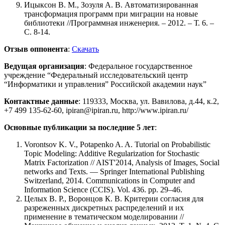
Ицыксон В. М., Зозуля А. В. Автоматизированная
трансформация программ при миграции на новые
библиотеки //Программная инженерия. – 2012. – Т. 6. –
С. 8-14.
Отзыв оппонента
:
Скачать
Ведущая организация
: Федеральное государственное
учреждение “Федеральный исследовательский центр
“Информатики и управления” Российской академии наук”
Контактные данные
: 119333, Москва, ул. Вавилова, д.44, к.2,
+7 499 135-62-60, ipiran@ipiran.ru, http://www.ipiran.ru/
Основные публикации за последние 5 лет
:
Vorontsov K. V., Potapenko A. A. Tutorial on Probabilistic
Topic Modeling: Additive Regularization for Stochastic
Matrix Factorization // AIST'2014, Analysis of Images, Social
networks and Texts. — Springer International Publishing
Switzerland, 2014. Communications in Computer and
Information Science (CCIS). Vol. 436. pp. 29–46.
Целых В. Р., Воронцов К. В. Критерии согласия для
разреженных дискретных распределений и их
применение в тематическом моделировании //