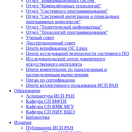
Отдел "Информационных систем"
Отдел "Компиляторных технологий"
Отдел "Системного программирования"
Отдел "Системной интеграции и прикладных
программных комплексов"
Отдел "Теоретической информатики"
Отдел "Технологий программирования"
Ученый совет
Диссертационный совет
Центр верификации ОС Linux
Центр исследований безопасности системного ПО
Исследовательский центр доверенного
искусственного интеллекта
Центр компетенции по параллельным и
распределенным вычислениям
Орган по сертификации
Центр коллективного пользования ИСП РАН
Образование
Аспирантура ИСП РАН
Кафедра СП МФТИ
Кафедра СП ВМК МГУ
Кафедра СП НИУ ВШЭ
Библиотека
Издания
Публикации ИСП РАН