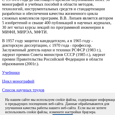
монографий и учебных пособий в области методов,
технологий, инструментальных средств и стандартизации
разработки и обеспечения качества жизненного цикла
сложных комплексов программ. В.В. Липаев является автором
5 изобретений и свыше 400 публикаций в научных журналах,
30 лет читал курсы лекций по программной инженерии в
МИФИ, МИРЭА, МФТИ.
В 1957 году защитил кандидатскую, а в 1965 году -
докторскую диссертацию, с 1970 года - профессор.
Заслуженный деятель науки и техники РСФСР (1983 г.),
лауреат премии Совета министров СССР (1985 г.), лауреат
премии Правительства Российской Федерации в области
образования (2001г.).
Учебники
Цикл монографий
Список научных трудов
Copyright © 1994-2026 ИСП РАН. 109004, г. Москва, ул. А.
На нашем сайте мы используем cookie файлы, содержащие информа
Солженицына, дом 25.
Противодействие коррупции
.
о предыдущих посещениях веб-сайта. Данные обрабатываются для
Разработка безопасного программного обеспечения (РБПО)
улучшения качества работы нашего веб-сайта. Если вы не хотите
использовать cookie файлы, измените настройки браузера.
Продолжая использовать наш сайт, вы даете согласие на