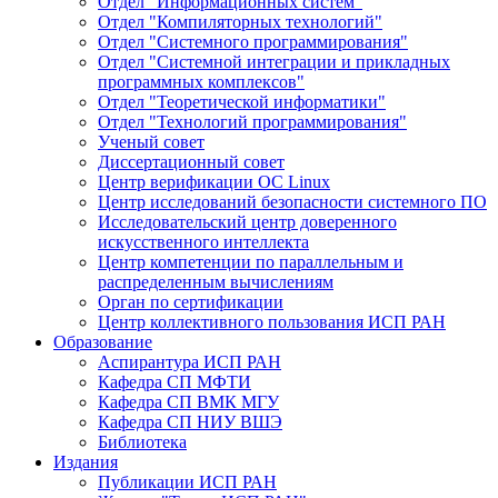
Отдел "Информационных систем"
Отдел "Компиляторных технологий"
Отдел "Системного программирования"
Отдел "Системной интеграции и прикладных
программных комплексов"
Отдел "Теоретической информатики"
Отдел "Технологий программирования"
Ученый совет
Диссертационный совет
Центр верификации ОС Linux
Центр исследований безопасности системного ПО
Исследовательский центр доверенного
искусственного интеллекта
Центр компетенции по параллельным и
распределенным вычислениям
Орган по сертификации
Центр коллективного пользования ИСП РАН
Образование
Аспирантура ИСП РАН
Кафедра СП МФТИ
Кафедра СП ВМК МГУ
Кафедра СП НИУ ВШЭ
Библиотека
Издания
Публикации ИСП РАН