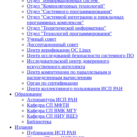
Отдел "Информационных систем"
Отдел "Компиляторных технологий"
Отдел "Системного программирования"
Отдел "Системной интеграции и прикладных
программных комплексов"
Отдел "Теоретической информатики"
Отдел "Технологий программирования"
Ученый совет
Диссертационный совет
Центр верификации ОС Linux
Центр исследований безопасности системного ПО
Исследовательский центр доверенного
искусственного интеллекта
Центр компетенции по параллельным и
распределенным вычислениям
Орган по сертификации
Центр коллективного пользования ИСП РАН
Образование
Аспирантура ИСП РАН
Кафедра СП МФТИ
Кафедра СП ВМК МГУ
Кафедра СП НИУ ВШЭ
Библиотека
Издания
Публикации ИСП РАН