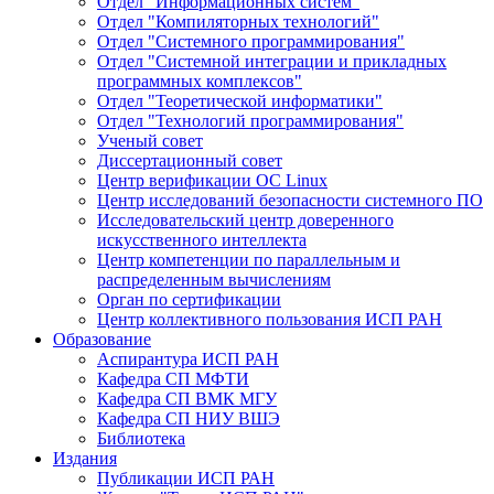
Отдел "Информационных систем"
Отдел "Компиляторных технологий"
Отдел "Системного программирования"
Отдел "Системной интеграции и прикладных
программных комплексов"
Отдел "Теоретической информатики"
Отдел "Технологий программирования"
Ученый совет
Диссертационный совет
Центр верификации ОС Linux
Центр исследований безопасности системного ПО
Исследовательский центр доверенного
искусственного интеллекта
Центр компетенции по параллельным и
распределенным вычислениям
Орган по сертификации
Центр коллективного пользования ИСП РАН
Образование
Аспирантура ИСП РАН
Кафедра СП МФТИ
Кафедра СП ВМК МГУ
Кафедра СП НИУ ВШЭ
Библиотека
Издания
Публикации ИСП РАН