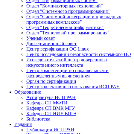
Отдел "Информационных систем"
Отдел "Компиляторных технологий"
Отдел "Системного программирования"
Отдел "Системной интеграции и прикладных
программных комплексов"
Отдел "Теоретической информатики"
Отдел "Технологий программирования"
Ученый совет
Диссертационный совет
Центр верификации ОС Linux
Центр исследований безопасности системного ПО
Исследовательский центр доверенного
искусственного интеллекта
Центр компетенции по параллельным и
распределенным вычислениям
Орган по сертификации
Центр коллективного пользования ИСП РАН
Образование
Аспирантура ИСП РАН
Кафедра СП МФТИ
Кафедра СП ВМК МГУ
Кафедра СП НИУ ВШЭ
Библиотека
Издания
Публикации ИСП РАН