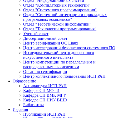
Отдел "Информационных систем"
Отдел "Компиляторных технологий"
Отдел "Системного программирования"
Отдел "Системной интеграции и прикладных
программных комплексов"
Отдел "Теоретической информатики"
Отдел "Технологий программирования"
Ученый совет
Диссертационный совет
Центр верификации ОС Linux
Центр исследований безопасности системного ПО
Исследовательский центр доверенного
искусственного интеллекта
Центр компетенции по параллельным и
распределенным вычислениям
Орган по сертификации
Центр коллективного пользования ИСП РАН
Образование
Аспирантура ИСП РАН
Кафедра СП МФТИ
Кафедра СП ВМК МГУ
Кафедра СП НИУ ВШЭ
Библиотека
Издания
Публикации ИСП РАН