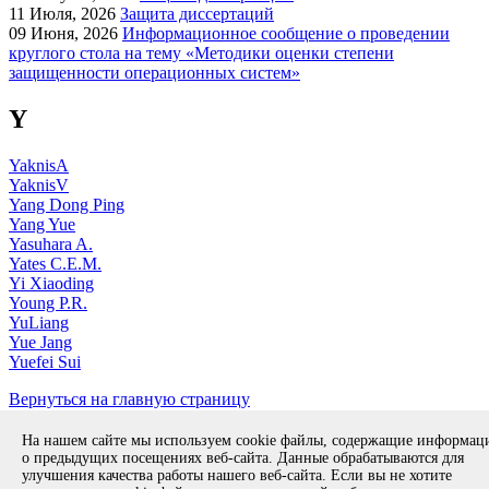
11
Июля, 2026
Защита диссертаций
09
Июня, 2026
Информационное сообщение о проведении
круглого стола на тему «Методики оценки степени
защищенности операционных систем»
Y
YaknisA
YaknisV
Yang Dong Ping
Yang Yue
Yasuhara A.
Yates C.E.M.
Yi Xiaoding
Young P.R.
YuLiang
Yue Jang
Yuefei Sui
Вернуться на главную страницу
Copyright © 1994-2026 ИСП РАН. 109004, г. Москва, ул. А.
На нашем сайте мы используем cookie файлы, содержащие информа
Солженицына, дом 25.
Противодействие коррупции
.
о предыдущих посещениях веб-сайта. Данные обрабатываются для
Разработка безопасного программного обеспечения (РБПО)
улучшения качества работы нашего веб-сайта. Если вы не хотите