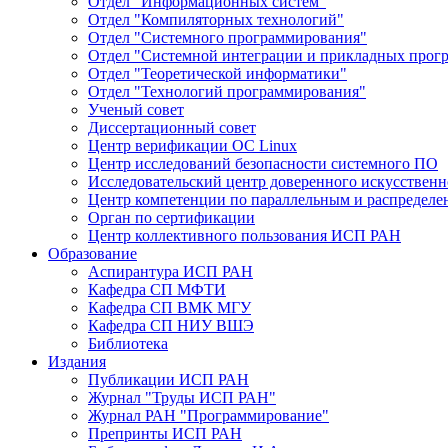
Отдел "Информационных систем"
Отдел "Компиляторных технологий"
Отдел "Системного программирования"
Отдел "Системной интеграции и прикладных прог
Отдел "Теоретической информатики"
Отдел "Технологий программирования"
Ученый совет
Диссертационный совет
Центр верификации ОС Linux
Центр исследований безопасности системного ПО
Исследовательский центр доверенного искусственн
Центр компетенции по параллельным и распредел
Орган по сертификации
Центр коллективного пользования ИСП РАН
Образование
Аспирантура ИСП РАН
Кафедра СП МФТИ
Кафедра СП ВМК МГУ
Кафедра СП НИУ ВШЭ
Библиотека
Издания
Публикации ИСП РАН
Журнал "Труды ИСП РАН"
Журнал РАН "Программирование"
Препринты ИСП РАН