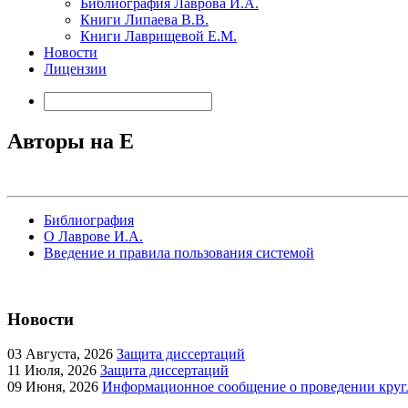
Библиография Лаврова И.А.
Книги Липаева В.В.
Книги Лаврищевой Е.М.
Новости
Лицензии
Авторы на E
Библиография
О Лаврове И.А.
Введение и правила пользования системой
Новости
03
Августа, 2026
Защита диссертаций
11
Июля, 2026
Защита диссертаций
09
Июня, 2026
Информационное сообщение о проведении кругл