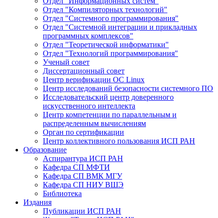
Отдел "Информационных систем"
Отдел "Компиляторных технологий"
Отдел "Системного программирования"
Отдел "Системной интеграции и прикладных
программных комплексов"
Отдел "Теоретической информатики"
Отдел "Технологий программирования"
Ученый совет
Диссертационный совет
Центр верификации ОС Linux
Центр исследований безопасности системного ПО
Исследовательский центр доверенного
искусственного интеллекта
Центр компетенции по параллельным и
распределенным вычислениям
Орган по сертификации
Центр коллективного пользования ИСП РАН
Образование
Аспирантура ИСП РАН
Кафедра СП МФТИ
Кафедра СП ВМК МГУ
Кафедра СП НИУ ВШЭ
Библиотека
Издания
Публикации ИСП РАН