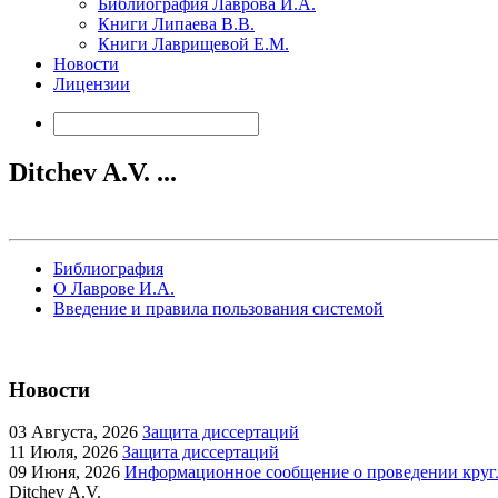
Библиография Лаврова И.А.
Книги Липаева В.В.
Книги Лаврищевой Е.М.
Новости
Лицензии
Ditchev A.V. ...
Библиография
О Лаврове И.А.
Введение и правила пользования системой
Новости
03
Августа, 2026
Защита диссертаций
11
Июля, 2026
Защита диссертаций
09
Июня, 2026
Информационное сообщение о проведении кругл
Ditchev A.V.