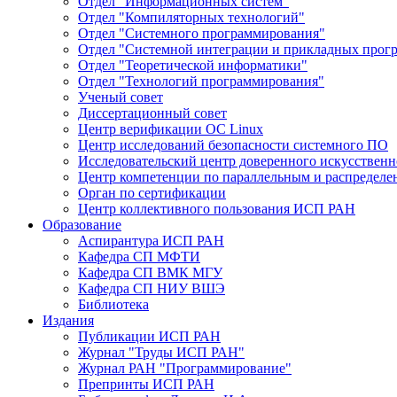
Отдел "Информационных систем"
Отдел "Компиляторных технологий"
Отдел "Системного программирования"
Отдел "Системной интеграции и прикладных прог
Отдел "Теоретической информатики"
Отдел "Технологий программирования"
Ученый совет
Диссертационный совет
Центр верификации ОС Linux
Центр исследований безопасности системного ПО
Исследовательский центр доверенного искусственн
Центр компетенции по параллельным и распредел
Орган по сертификации
Центр коллективного пользования ИСП РАН
Образование
Аспирантура ИСП РАН
Кафедра СП МФТИ
Кафедра СП ВМК МГУ
Кафедра СП НИУ ВШЭ
Библиотека
Издания
Публикации ИСП РАН
Журнал "Труды ИСП РАН"
Журнал РАН "Программирование"
Препринты ИСП РАН