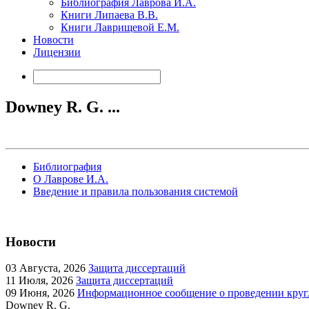
Библиография Лаврова И.А.
Книги Липаева В.В.
Книги Лаврищевой Е.М.
Новости
Лицензии
Downey R. G. ...
Библиография
О Лаврове И.А.
Введение и правила пользования системой
Новости
03
Августа, 2026
Защита диссертаций
11
Июля, 2026
Защита диссертаций
09
Июня, 2026
Информационное сообщение о проведении кругл
Downey R. G.