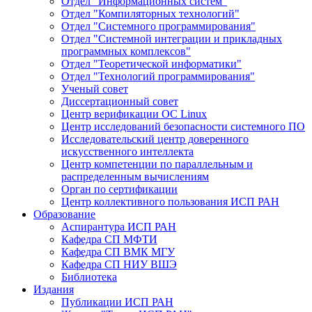
Отдел "Информационных систем"
Отдел "Компиляторных технологий"
Отдел "Системного программирования"
Отдел "Системной интеграции и прикладных
программных комплексов"
Отдел "Теоретической информатики"
Отдел "Технологий программирования"
Ученый совет
Диссертационный совет
Центр верификации ОС Linux
Центр исследований безопасности системного ПО
Исследовательский центр доверенного
искусственного интеллекта
Центр компетенции по параллельным и
распределенным вычислениям
Орган по сертификации
Центр коллективного пользования ИСП РАН
Образование
Аспирантура ИСП РАН
Кафедра СП МФТИ
Кафедра СП ВМК МГУ
Кафедра СП НИУ ВШЭ
Библиотека
Издания
Публикации ИСП РАН