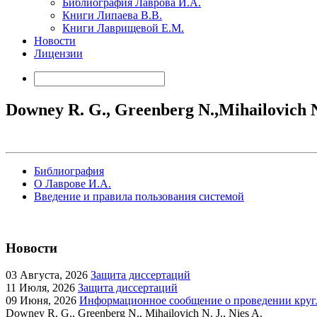
Библиография Лаврова И.А.
Книги Липаева В.В.
Книги Лаврищевой Е.М.
Новости
Лицензии
Downey R. G., Greenberg N.,Mihailovich N. 
Библиография
О Лаврове И.А.
Введение и правила пользования системой
Новости
03
Августа, 2026
Защита диссертаций
11
Июля, 2026
Защита диссертаций
09
Июня, 2026
Информационное сообщение о проведении кругл
Downey R. G., Greenberg N., Mihailovich N. J., Nies A.