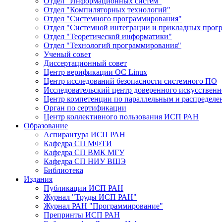
Отдел "Информационных систем"
Отдел "Компиляторных технологий"
Отдел "Системного программирования"
Отдел "Системной интеграции и прикладных прог
Отдел "Теоретической информатики"
Отдел "Технологий программирования"
Ученый совет
Диссертационный совет
Центр верификации ОС Linux
Центр исследований безопасности системного ПО
Исследовательский центр доверенного искусственн
Центр компетенции по параллельным и распредел
Орган по сертификации
Центр коллективного пользования ИСП РАН
Образование
Аспирантура ИСП РАН
Кафедра СП МФТИ
Кафедра СП ВМК МГУ
Кафедра СП НИУ ВШЭ
Библиотека
Издания
Публикации ИСП РАН
Журнал "Труды ИСП РАН"
Журнал РАН "Программирование"
Препринты ИСП РАН