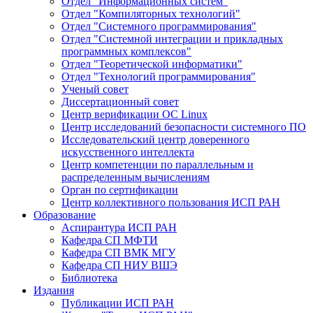
Отдел "Информационных систем"
Отдел "Компиляторных технологий"
Отдел "Системного программирования"
Отдел "Системной интеграции и прикладных
программных комплексов"
Отдел "Теоретической информатики"
Отдел "Технологий программирования"
Ученый совет
Диссертационный совет
Центр верификации ОС Linux
Центр исследований безопасности системного ПО
Исследовательский центр доверенного
искусственного интеллекта
Центр компетенции по параллельным и
распределенным вычислениям
Орган по сертификации
Центр коллективного пользования ИСП РАН
Образование
Аспирантура ИСП РАН
Кафедра СП МФТИ
Кафедра СП ВМК МГУ
Кафедра СП НИУ ВШЭ
Библиотека
Издания
Публикации ИСП РАН