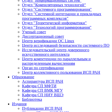
Отдел "Информационных систем"
Отдел "Компиляторных технологий"
Отдел "Системного программирования"
Отдел "Системной интеграции и прикладных
программных комплексов"
Отдел "Теоретической информатики"
Отдел "Технологий программирования"
Ученый совет
Диссертационный совет
Центр верификации ОС Linux
Центр исследований безопасности системного ПО
Исследовательский центр доверенного
искусственного интеллекта
Центр компетенции по параллельным и
распределенным вычислениям
Орган по сертификации
Центр коллективного пользования ИСП РАН
Образование
Аспирантура ИСП РАН
Кафедра СП МФТИ
Кафедра СП ВМК МГУ
Кафедра СП НИУ ВШЭ
Библиотека
Издания
Публикации ИСП РАН