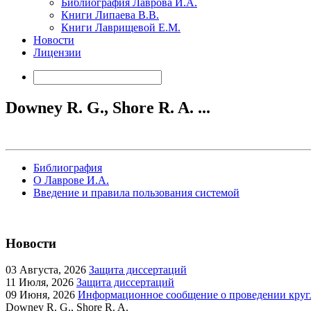
Библиография Лаврова И.А.
Книги Липаева В.В.
Книги Лаврищевой Е.М.
Новости
Лицензии
Downey R. G., Shore R. A. ...
Библиография
О Лаврове И.А.
Введение и правила пользования системой
Новости
03
Августа, 2026
Защита диссертаций
11
Июля, 2026
Защита диссертаций
09
Июня, 2026
Информационное сообщение о проведении кругл
Downey R. G., Shore R. A.