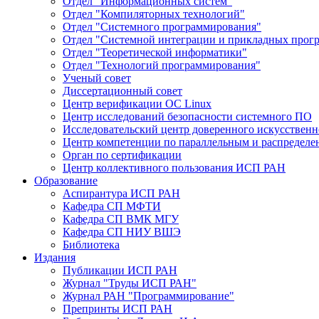
Отдел "Информационных систем"
Отдел "Компиляторных технологий"
Отдел "Системного программирования"
Отдел "Системной интеграции и прикладных прог
Отдел "Теоретической информатики"
Отдел "Технологий программирования"
Ученый совет
Диссертационный совет
Центр верификации ОС Linux
Центр исследований безопасности системного ПО
Исследовательский центр доверенного искусственн
Центр компетенции по параллельным и распредел
Орган по сертификации
Центр коллективного пользования ИСП РАН
Образование
Аспирантура ИСП РАН
Кафедра СП МФТИ
Кафедра СП ВМК МГУ
Кафедра СП НИУ ВШЭ
Библиотека
Издания
Публикации ИСП РАН
Журнал "Труды ИСП РАН"
Журнал РАН "Программирование"
Препринты ИСП РАН