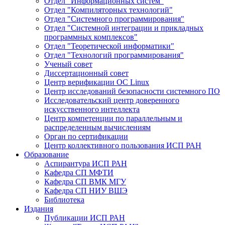
Отдел "Информационных систем"
Отдел "Компиляторных технологий"
Отдел "Системного программирования"
Отдел "Системной интеграции и прикладных
программных комплексов"
Отдел "Теоретической информатики"
Отдел "Технологий программирования"
Ученый совет
Диссертационный совет
Центр верификации ОС Linux
Центр исследований безопасности системного ПО
Исследовательский центр доверенного
искусственного интеллекта
Центр компетенции по параллельным и
распределенным вычислениям
Орган по сертификации
Центр коллективного пользования ИСП РАН
Образование
Аспирантура ИСП РАН
Кафедра СП МФТИ
Кафедра СП ВМК МГУ
Кафедра СП НИУ ВШЭ
Библиотека
Издания
Публикации ИСП РАН