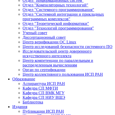
Отдел "Информационных систем"
Отдел "Компиляторных технологий"
Отдел "Системного программирования"
Отдел "Системной интеграции и прикладных
программных комплексов"
Отдел "Теоретической информатики"
Отдел "Технологий программирования"
Ученый совет
Диссертационный совет
Центр верификации ОС Linux
Центр исследований безопасности системного ПО
Исследовательский центр доверенного
искусственного интеллекта
Центр компетенции по параллельным и
распределенным вычислениям
Орган по сертификации
Центр коллективного пользования ИСП РАН
Образование
Аспирантура ИСП РАН
Кафедра СП МФТИ
Кафедра СП ВМК МГУ
Кафедра СП НИУ ВШЭ
Библиотека
Издания
Публикации ИСП РАН