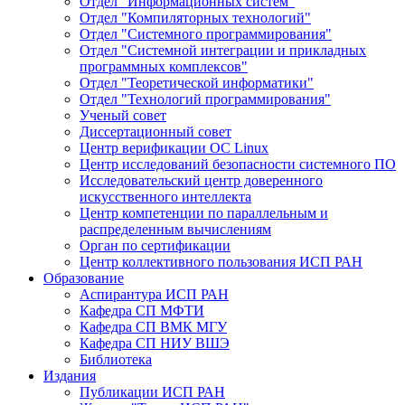
Отдел "Информационных систем"
Отдел "Компиляторных технологий"
Отдел "Системного программирования"
Отдел "Системной интеграции и прикладных
программных комплексов"
Отдел "Теоретической информатики"
Отдел "Технологий программирования"
Ученый совет
Диссертационный совет
Центр верификации ОС Linux
Центр исследований безопасности системного ПО
Исследовательский центр доверенного
искусственного интеллекта
Центр компетенции по параллельным и
распределенным вычислениям
Орган по сертификации
Центр коллективного пользования ИСП РАН
Образование
Аспирантура ИСП РАН
Кафедра СП МФТИ
Кафедра СП ВМК МГУ
Кафедра СП НИУ ВШЭ
Библиотека
Издания
Публикации ИСП РАН