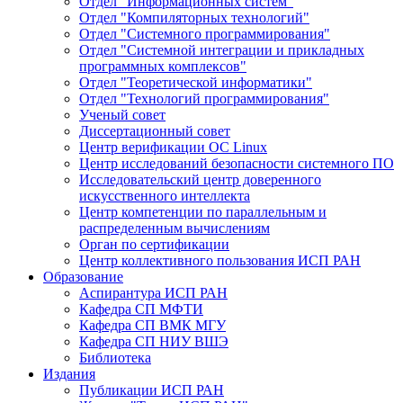
Отдел "Информационных систем"
Отдел "Компиляторных технологий"
Отдел "Системного программирования"
Отдел "Системной интеграции и прикладных
программных комплексов"
Отдел "Теоретической информатики"
Отдел "Технологий программирования"
Ученый совет
Диссертационный совет
Центр верификации ОС Linux
Центр исследований безопасности системного ПО
Исследовательский центр доверенного
искусственного интеллекта
Центр компетенции по параллельным и
распределенным вычислениям
Орган по сертификации
Центр коллективного пользования ИСП РАН
Образование
Аспирантура ИСП РАН
Кафедра СП МФТИ
Кафедра СП ВМК МГУ
Кафедра СП НИУ ВШЭ
Библиотека
Издания
Публикации ИСП РАН