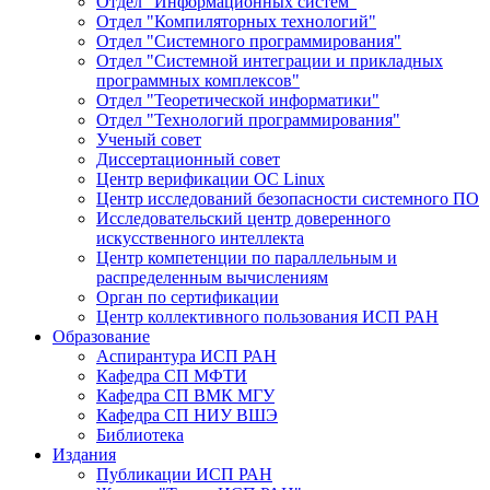
Отдел "Информационных систем"
Отдел "Компиляторных технологий"
Отдел "Системного программирования"
Отдел "Системной интеграции и прикладных
программных комплексов"
Отдел "Теоретической информатики"
Отдел "Технологий программирования"
Ученый совет
Диссертационный совет
Центр верификации ОС Linux
Центр исследований безопасности системного ПО
Исследовательский центр доверенного
искусственного интеллекта
Центр компетенции по параллельным и
распределенным вычислениям
Орган по сертификации
Центр коллективного пользования ИСП РАН
Образование
Аспирантура ИСП РАН
Кафедра СП МФТИ
Кафедра СП ВМК МГУ
Кафедра СП НИУ ВШЭ
Библиотека
Издания
Публикации ИСП РАН