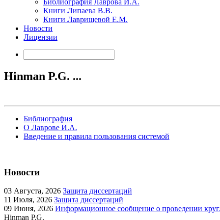
Библиография Лаврова И.А.
Книги Липаева В.В.
Книги Лаврищевой Е.М.
Новости
Лицензии
Hinman P.G. ...
Библиография
О Лаврове И.А.
Введение и правила пользования системой
Новости
03
Августа, 2026
Защита диссертаций
11
Июля, 2026
Защита диссертаций
09
Июня, 2026
Информационное сообщение о проведении кругл
Hinman P.G.