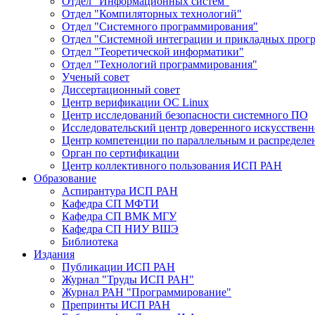
Отдел "Информационных систем"
Отдел "Компиляторных технологий"
Отдел "Системного программирования"
Отдел "Системной интеграции и прикладных прог
Отдел "Теоретической информатики"
Отдел "Технологий программирования"
Ученый совет
Диссертационный совет
Центр верификации ОС Linux
Центр исследований безопасности системного ПО
Исследовательский центр доверенного искусственн
Центр компетенции по параллельным и распредел
Орган по сертификации
Центр коллективного пользования ИСП РАН
Образование
Аспирантура ИСП РАН
Кафедра СП МФТИ
Кафедра СП ВМК МГУ
Кафедра СП НИУ ВШЭ
Библиотека
Издания
Публикации ИСП РАН
Журнал "Труды ИСП РАН"
Журнал РАН "Программирование"
Препринты ИСП РАН