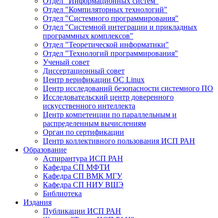
Отдел "Информационных систем"
Отдел "Компиляторных технологий"
Отдел "Системного программирования"
Отдел "Системной интеграции и прикладных
программных комплексов"
Отдел "Теоретической информатики"
Отдел "Технологий программирования"
Ученый совет
Диссертационный совет
Центр верификации ОС Linux
Центр исследований безопасности системного ПО
Исследовательский центр доверенного
искусственного интеллекта
Центр компетенции по параллельным и
распределенным вычислениям
Орган по сертификации
Центр коллективного пользования ИСП РАН
Образование
Аспирантура ИСП РАН
Кафедра СП МФТИ
Кафедра СП ВМК МГУ
Кафедра СП НИУ ВШЭ
Библиотека
Издания
Публикации ИСП РАН