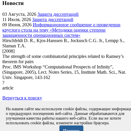
Новости
03
Августа, 2026
Защита диссертаций
11
Июля, 2026
Защита диссертаций
09
Июня, 2026
Информационное сообщение о проведении
круглого стола на тему «Методики оценки степени
защищенности операционных систем»
Hirschfeldt D. R., Kjos-Hanssen B., Jockusch C.G. Jr., Lempp S.,
Slaman T.A.
[2008]
The strength of some combinatorial principles related to Ramsey’s
theorem for pairs
Proc. IMS Workshop “Computational Prospects of Infinity”,
(Singapore, 2005), Lect. Notes Series, 15, Institute Math. Sci., Nat.
Univ. Singapore, 143-162
?
article
Вернуться к поиску
Copyright © 1994-2026 ИСП РАН. 109004, г. Москва, ул. А.
На нашем сайте мы используем cookie файлы, содержащие информа
Солженицына, дом 25.
Противодействие коррупции
.
о предыдущих посещениях веб-сайта. Данные обрабатываются для
Разработка безопасного программного обеспечения (РБПО)
улучшения качества работы нашего веб-сайта. Если вы не хотите
использовать cookie файлы, измените настройки браузера.
Продолжая использовать наш сайт, вы даете согласие на
обработку файлов cookies и других пользовательских данных,
Понятно