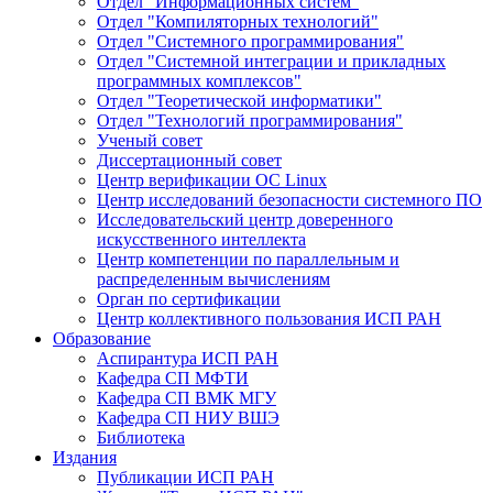
Отдел "Информационных систем"
Отдел "Компиляторных технологий"
Отдел "Системного программирования"
Отдел "Системной интеграции и прикладных
программных комплексов"
Отдел "Теоретической информатики"
Отдел "Технологий программирования"
Ученый совет
Диссертационный совет
Центр верификации ОС Linux
Центр исследований безопасности системного ПО
Исследовательский центр доверенного
искусственного интеллекта
Центр компетенции по параллельным и
распределенным вычислениям
Орган по сертификации
Центр коллективного пользования ИСП РАН
Образование
Аспирантура ИСП РАН
Кафедра СП МФТИ
Кафедра СП ВМК МГУ
Кафедра СП НИУ ВШЭ
Библиотека
Издания
Публикации ИСП РАН