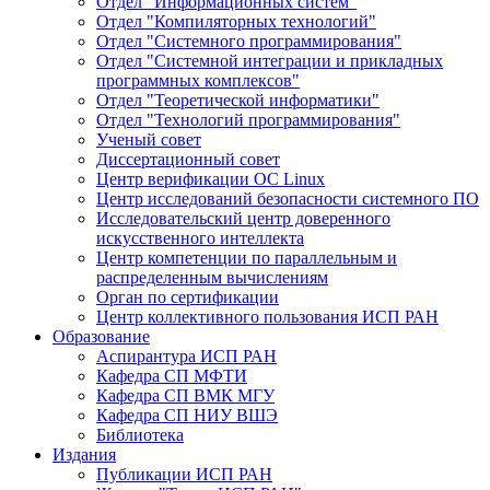
Отдел "Информационных систем"
Отдел "Компиляторных технологий"
Отдел "Системного программирования"
Отдел "Системной интеграции и прикладных
программных комплексов"
Отдел "Теоретической информатики"
Отдел "Технологий программирования"
Ученый совет
Диссертационный совет
Центр верификации ОС Linux
Центр исследований безопасности системного ПО
Исследовательский центр доверенного
искусственного интеллекта
Центр компетенции по параллельным и
распределенным вычислениям
Орган по сертификации
Центр коллективного пользования ИСП РАН
Образование
Аспирантура ИСП РАН
Кафедра СП МФТИ
Кафедра СП ВМК МГУ
Кафедра СП НИУ ВШЭ
Библиотека
Издания
Публикации ИСП РАН