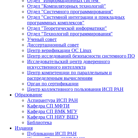
Отдел "Информационных систем"
Отдел "Компиляторных технологий"
Отдел "Системного программирования"
Отдел "Системной интеграции и прикладных
программных комплексов"
Отдел "Теоретической информатики"
Отдел "Технологий программирования"
Ученый совет
Диссертационный совет
Центр верификации ОС Linux
Центр исследований безопасности системного ПО
Исследовательский центр доверенного
искусственного интеллекта
Центр компетенции по параллельным и
распределенным вычислениям
Орган по сертификации
Центр коллективного пользования ИСП РАН
Образование
Аспирантура ИСП РАН
Кафедра СП МФТИ
Кафедра СП ВМК МГУ
Кафедра СП НИУ ВШЭ
Библиотека
Издания
Публикации ИСП РАН