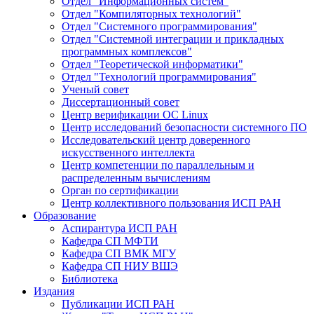
Отдел "Информационных систем"
Отдел "Компиляторных технологий"
Отдел "Системного программирования"
Отдел "Системной интеграции и прикладных
программных комплексов"
Отдел "Теоретической информатики"
Отдел "Технологий программирования"
Ученый совет
Диссертационный совет
Центр верификации ОС Linux
Центр исследований безопасности системного ПО
Исследовательский центр доверенного
искусственного интеллекта
Центр компетенции по параллельным и
распределенным вычислениям
Орган по сертификации
Центр коллективного пользования ИСП РАН
Образование
Аспирантура ИСП РАН
Кафедра СП МФТИ
Кафедра СП ВМК МГУ
Кафедра СП НИУ ВШЭ
Библиотека
Издания
Публикации ИСП РАН