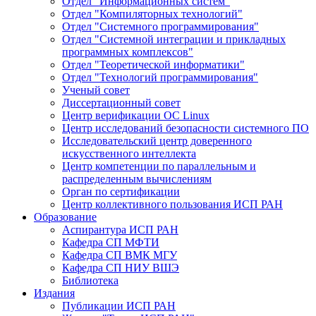
Отдел "Информационных систем"
Отдел "Компиляторных технологий"
Отдел "Системного программирования"
Отдел "Системной интеграции и прикладных
программных комплексов"
Отдел "Теоретической информатики"
Отдел "Технологий программирования"
Ученый совет
Диссертационный совет
Центр верификации ОС Linux
Центр исследований безопасности системного ПО
Исследовательский центр доверенного
искусственного интеллекта
Центр компетенции по параллельным и
распределенным вычислениям
Орган по сертификации
Центр коллективного пользования ИСП РАН
Образование
Аспирантура ИСП РАН
Кафедра СП МФТИ
Кафедра СП ВМК МГУ
Кафедра СП НИУ ВШЭ
Библиотека
Издания
Публикации ИСП РАН