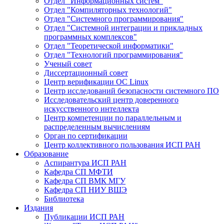
Отдел "Информационных систем"
Отдел "Компиляторных технологий"
Отдел "Системного программирования"
Отдел "Системной интеграции и прикладных
программных комплексов"
Отдел "Теоретической информатики"
Отдел "Технологий программирования"
Ученый совет
Диссертационный совет
Центр верификации ОС Linux
Центр исследований безопасности системного ПО
Исследовательский центр доверенного
искусственного интеллекта
Центр компетенции по параллельным и
распределенным вычислениям
Орган по сертификации
Центр коллективного пользования ИСП РАН
Образование
Аспирантура ИСП РАН
Кафедра СП МФТИ
Кафедра СП ВМК МГУ
Кафедра СП НИУ ВШЭ
Библиотека
Издания
Публикации ИСП РАН