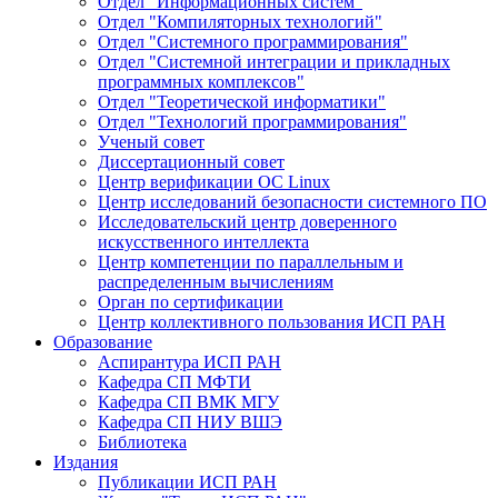
Отдел "Информационных систем"
Отдел "Компиляторных технологий"
Отдел "Системного программирования"
Отдел "Системной интеграции и прикладных
программных комплексов"
Отдел "Теоретической информатики"
Отдел "Технологий программирования"
Ученый совет
Диссертационный совет
Центр верификации ОС Linux
Центр исследований безопасности системного ПО
Исследовательский центр доверенного
искусственного интеллекта
Центр компетенции по параллельным и
распределенным вычислениям
Орган по сертификации
Центр коллективного пользования ИСП РАН
Образование
Аспирантура ИСП РАН
Кафедра СП МФТИ
Кафедра СП ВМК МГУ
Кафедра СП НИУ ВШЭ
Библиотека
Издания
Публикации ИСП РАН