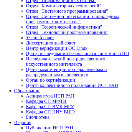
Отдел "Информационных систем"
Отдел "Компиляторных технологий"
Отдел "Системного программирования"
Отдел "Системной интеграции и прикладных
программных комплексов"
Отдел "Теоретической информатики"
Отдел "Технологий программирования"
Ученый совет
Диссертационный совет
Центр верификации ОС Linux
Центр исследований безопасности системного ПО
Исследовательский центр доверенного
искусственного интеллекта
Центр компетенции по параллельным и
распределенным вычислениям
Орган по сертификации
Центр коллективного пользования ИСП РАН
Образование
Аспирантура ИСП РАН
Кафедра СП МФТИ
Кафедра СП ВМК МГУ
Кафедра СП НИУ ВШЭ
Библиотека
Издания
Публикации ИСП РАН