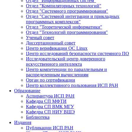
Отдел "Информационных систем"
Отдел "Компиляторных технологий"
Отдел "Системного программирования"
Отдел "Системной интеграции и прикладных
программных комплексов"
Отдел "Теоретической информатики"
Отдел "Технологий программирования"
Ученый совет
Диссертационный совет
Центр верификации ОС Linux
Центр исследований безопасности системного ПО
Исследовательский центр доверенного
искусственного интеллекта
Центр компетенции по параллельным и
распределенным вычислениям
Орган по сертификации
Центр коллективного пользования ИСП РАН
Образование
Аспирантура ИСП РАН
Кафедра СП МФТИ
Кафедра СП ВМК МГУ
Кафедра СП НИУ ВШЭ
Библиотека
Издания
Публикации ИСП РАН