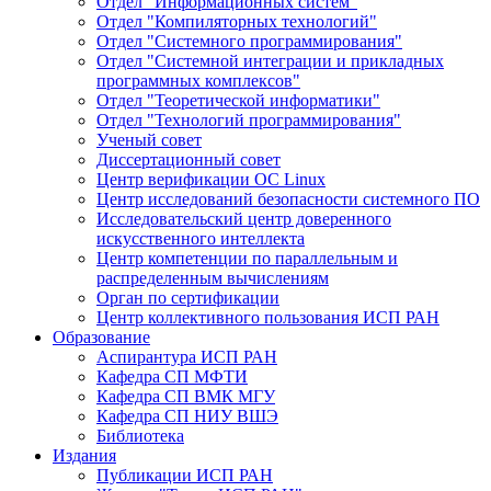
Отдел "Информационных систем"
Отдел "Компиляторных технологий"
Отдел "Системного программирования"
Отдел "Системной интеграции и прикладных
программных комплексов"
Отдел "Теоретической информатики"
Отдел "Технологий программирования"
Ученый совет
Диссертационный совет
Центр верификации ОС Linux
Центр исследований безопасности системного ПО
Исследовательский центр доверенного
искусственного интеллекта
Центр компетенции по параллельным и
распределенным вычислениям
Орган по сертификации
Центр коллективного пользования ИСП РАН
Образование
Аспирантура ИСП РАН
Кафедра СП МФТИ
Кафедра СП ВМК МГУ
Кафедра СП НИУ ВШЭ
Библиотека
Издания
Публикации ИСП РАН