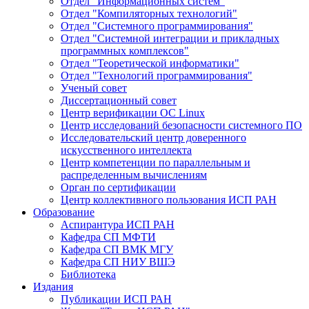
Отдел "Информационных систем"
Отдел "Компиляторных технологий"
Отдел "Системного программирования"
Отдел "Системной интеграции и прикладных
программных комплексов"
Отдел "Теоретической информатики"
Отдел "Технологий программирования"
Ученый совет
Диссертационный совет
Центр верификации ОС Linux
Центр исследований безопасности системного ПО
Исследовательский центр доверенного
искусственного интеллекта
Центр компетенции по параллельным и
распределенным вычислениям
Орган по сертификации
Центр коллективного пользования ИСП РАН
Образование
Аспирантура ИСП РАН
Кафедра СП МФТИ
Кафедра СП ВМК МГУ
Кафедра СП НИУ ВШЭ
Библиотека
Издания
Публикации ИСП РАН