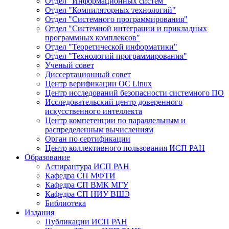
Отдел "Информационных систем"
Отдел "Компиляторных технологий"
Отдел "Системного программирования"
Отдел "Системной интеграции и прикладных
программных комплексов"
Отдел "Теоретической информатики"
Отдел "Технологий программирования"
Ученый совет
Диссертационный совет
Центр верификации ОС Linux
Центр исследований безопасности системного ПО
Исследовательский центр доверенного
искусственного интеллекта
Центр компетенции по параллельным и
распределенным вычислениям
Орган по сертификации
Центр коллективного пользования ИСП РАН
Образование
Аспирантура ИСП РАН
Кафедра СП МФТИ
Кафедра СП ВМК МГУ
Кафедра СП НИУ ВШЭ
Библиотека
Издания
Публикации ИСП РАН