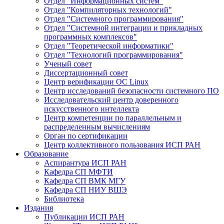
Отдел "Информационных систем"
Отдел "Компиляторных технологий"
Отдел "Системного программирования"
Отдел "Системной интеграции и прикладных
программных комплексов"
Отдел "Теоретической информатики"
Отдел "Технологий программирования"
Ученый совет
Диссертационный совет
Центр верификации ОС Linux
Центр исследований безопасности системного ПО
Исследовательский центр доверенного
искусственного интеллекта
Центр компетенции по параллельным и
распределенным вычислениям
Орган по сертификации
Центр коллективного пользования ИСП РАН
Образование
Аспирантура ИСП РАН
Кафедра СП МФТИ
Кафедра СП ВМК МГУ
Кафедра СП НИУ ВШЭ
Библиотека
Издания
Публикации ИСП РАН