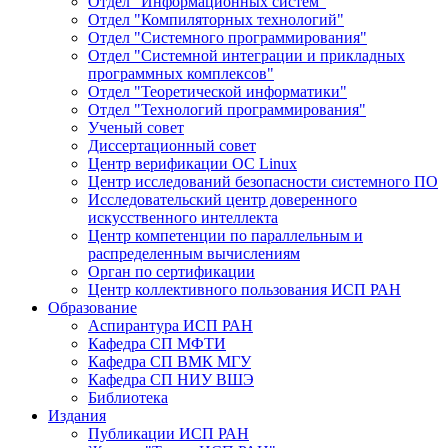
Отдел "Информационных систем"
Отдел "Компиляторных технологий"
Отдел "Системного программирования"
Отдел "Системной интеграции и прикладных
программных комплексов"
Отдел "Теоретической информатики"
Отдел "Технологий программирования"
Ученый совет
Диссертационный совет
Центр верификации ОС Linux
Центр исследований безопасности системного ПО
Исследовательский центр доверенного
искусственного интеллекта
Центр компетенции по параллельным и
распределенным вычислениям
Орган по сертификации
Центр коллективного пользования ИСП РАН
Образование
Аспирантура ИСП РАН
Кафедра СП МФТИ
Кафедра СП ВМК МГУ
Кафедра СП НИУ ВШЭ
Библиотека
Издания
Публикации ИСП РАН