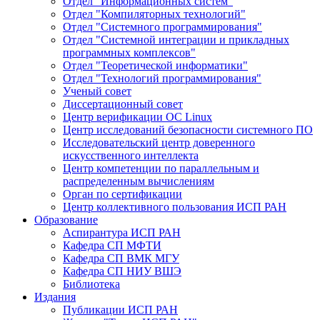
Отдел "Информационных систем"
Отдел "Компиляторных технологий"
Отдел "Системного программирования"
Отдел "Системной интеграции и прикладных
программных комплексов"
Отдел "Теоретической информатики"
Отдел "Технологий программирования"
Ученый совет
Диссертационный совет
Центр верификации ОС Linux
Центр исследований безопасности системного ПО
Исследовательский центр доверенного
искусственного интеллекта
Центр компетенции по параллельным и
распределенным вычислениям
Орган по сертификации
Центр коллективного пользования ИСП РАН
Образование
Аспирантура ИСП РАН
Кафедра СП МФТИ
Кафедра СП ВМК МГУ
Кафедра СП НИУ ВШЭ
Библиотека
Издания
Публикации ИСП РАН